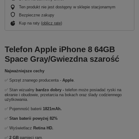
Ten produkt nie jest dostępny w sklepie stacjonarnym
Bezpieczne zakupy
Kup na raty (
oblicz ratę
)
Telefon Apple iPhone 8 64GB
Space Gray/Gwiezdna szarość
Najważniejsze cechy
✅ Sprzęt znanego producenta -
Apple
.
✅ Stan wizualny
bardzo dobry -
telefon może posiadać ryski na
ekranie i obudowie, przetarcia na bokach oraz ślady codziennego
użytkowania.
✅ Pojemność baterii
1821mAh.
✅
Stan baterii powyżej 82%
✅ Wyświetlacz
Retina HD.
✅
2 GB
pamięci ram.