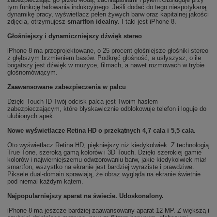
tym funkcję ładowania indukcyjnego. Jeśli dodać do tego niespotykaną
dynamikę pracy, wyświetlacz pełen żywych barw oraz kapitalnej jakości
zdjęcia, otrzymujesz
smartfon idealny
. I taki jest iPhone 8.
Głośniejszy i dynamicz­niejszy dźwięk stereo
iPhone 8 ma przeprojektowane, o 25 procent głośniejsze głośniki stereo
z głębszym brzmieniem basów. Podkręć głośność, a usłyszysz, o ile
bogatszy jest dźwięk w muzyce, filmach, a nawet rozmowach w trybie
głośnomówiącym.
Zaawanso­wane zabezpie­czenia w palcu
Dzięki Touch ID Twój odcisk palca jest Twoim hasłem
zabezpieczającym, które błyskawicznie odblokowuje telefon i loguje do
ulubionych apek.
Nowe wyświetlacze Retina HD o przekątnych 4,7 cala i 5,5 cala.
Oto wyświetlacz Retina HD, piękniejszy niż kiedykolwiek. Z technologią
True Tone, szeroką gamą kolorów i 3D Touch. Dzięki szerokiej gamie
kolorów i najwierniejszemu odwzorowaniu barw, jakie kiedykolwiek miał
smartfon, wszystko na ekranie jest bardziej wyraziste i prawdziwe.
Piksele dual-domain sprawiają, że obraz wygląda na ekranie świetnie
pod niemal każdym kątem.
Najpopular­niejszy aparat na świecie. Udoskona­lony.
iPhone 8 ma jeszcze bardziej zaawansowany aparat 12 MP. Z większą i