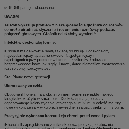
✅
64 GB
pamięci wbudowanej.
UWAGA!
Telefon wykazuje problem z niską głośnością głośnika od rozmów,
co może utrudniać słyszenie i rozumienie rozmówcy podczas
połączeń głosowych. Głośnik należałoby wymienić.
Intelekt w doskonałej formie.
iPhone 8 ma całkowicie nową szklaną obudowę. Udoskonalony
najpopularniejszy aparat na świecie. Najpotężniejszy i
najinteligentniejszy procesor w historii smartfonów. Ładowanie
bezprzewodowe łatwe jak nigdy. I nowe, dotąd niemożliwe zastosowania
rozszerzonej rzeczywistości.
Oto iPhone nowej generacji.
Uformowany ze szkła
Obudowa iPhone’a ma z obu stron
najmocniejsze szkło
, jakiego
kiedykolwiek użyto w smartfonie. Dookoła spina ją obręcz z
dopasowanego kolorystycznie lotniczego aluminium. A całość ma trzy
nowe wykończenia – w kolorach gwiezdnej szarości, srebrnym i złotym.
Precyzyjnie wykonana konstrukcja chroni przed wodą i pyłem
iPhone’a 8 zaprojektowano z mikroskopową precyzją, skutecznie
zabezpieczając go przed wodą, zachlapaniami i pyłem.Obsługuje przy