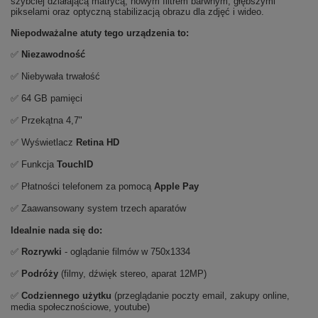
szybciej działającą matrycą, nowym filtrem barwnym, głębszymi
pikselami oraz optyczną stabilizacją obrazu dla zdjęć i wideo.
Niepodważalne atuty tego urządzenia to:
✅
Niezawodność
✅ Niebywała trwałość
✅ 64 GB pamięci
✅ Przekątna 4,7"
✅ Wyświetlacz
Retina HD
✅ Funkcja
TouchID
✅ Płatności telefonem za pomocą
Apple Pay
✅ Zaawansowany system trzech aparatów
Idealnie nada się do:
✅
Rozrywki
- oglądanie filmów w 750x1334
✅
Podróży
(filmy, dźwięk stereo, aparat 12MP)
✅
Codziennego użytku
(przeglądanie poczty email, zakupy online,
media społecznościowe, youtube)