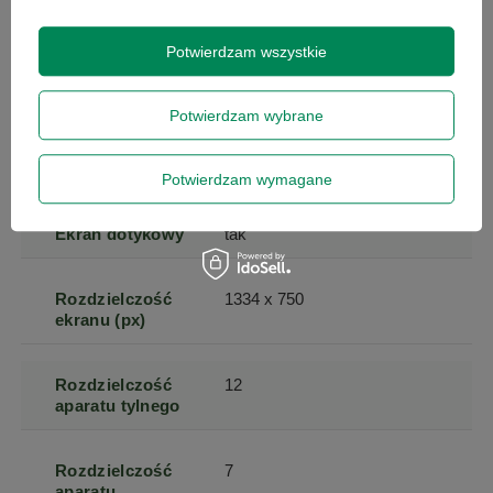
produktu
Potwierdzam wszystkie
Waga
148
Potwierdzam wybrane
Rodzaj
LCD IPS
wyświetlacza
Potwierdzam wymagane
Ekran dotykowy
tak
Rozdzielczość
1334 x 750
ekranu (px)
Rozdzielczość
12
aparatu tylnego
Rozdzielczość
7
aparatu