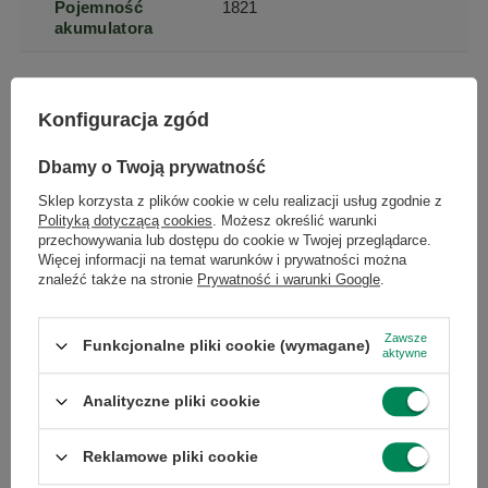
Pojemność
1821
akumulatora
Komunikacja
Bluetooth
Konfiguracja zgód
Wi-Fi
NFC
Dbamy o Twoją prywatność
4G (LTE)
Sklep korzysta z plików cookie w celu realizacji usług zgodnie z
Polityką dotyczącą cookies
. Możesz określić warunki
przechowywania lub dostępu do cookie w Twojej przeglądarce.
Opcje SIM
Single SIM
Więcej informacji na temat warunków i prywatności można
znaleźć także na stronie
Prywatność i warunki Google
.
Szerokość
67.3
produktu
Zawsze
Funkcjonalne pliki cookie (wymagane)
aktywne
Wysokość
138.4
Analityczne pliki cookie
produktu
Reklamowe pliki cookie
Głębokość
7.3