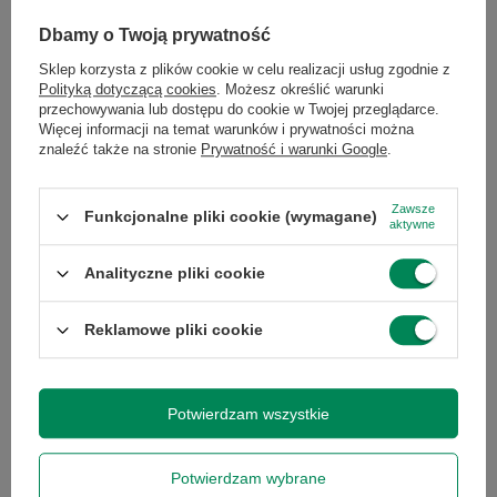
Wysokość
147.5
Dbamy o Twoją prywatność
Sklep korzysta z plików cookie w celu realizacji usług zgodnie z
Głębokość
7.85
Polityką dotyczącą cookies
. Możesz określić warunki
przechowywania lub dostępu do cookie w Twojej przeglądarce.
Więcej informacji na temat warunków i prywatności można
Waga
206
znaleźć także na stronie
Prywatność i warunki Google
.
Zawsze
Przekątna
6.1
Funkcjonalne pliki cookie (wymagane)
aktywne
ekranu
Analityczne pliki cookie
Rodzaj
Super Retina XDR
wyświetlacza
Reklamowe pliki cookie
Ekran dotykowy
tak
Potwierdzam wszystkie
Rozdzielczość
2556 x 1179
ekranu
Potwierdzam wybrane