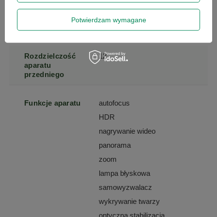
Rozdzielczość
48
Potwierdzam wymagane
aparatu tylnego
Rozdzielczość
12
aparatu
przedniego
Funkcje aparatu
autofocus
HDR
nagrywanie wideo
panorama
zoom
lampa błyskowa
samowyzwalacz
wykrywanie twarzy
optyczna stabilizacja