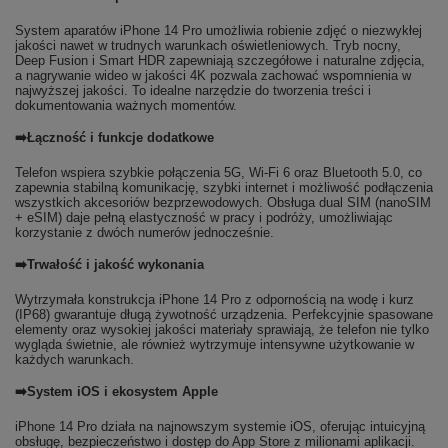
System aparatów iPhone 14 Pro umożliwia robienie zdjęć o niezwykłej
jakości nawet w trudnych warunkach oświetleniowych. Tryb nocny,
Deep Fusion i Smart HDR zapewniają szczegółowe i naturalne zdjęcia,
a nagrywanie wideo w jakości 4K pozwala zachować wspomnienia w
najwyższej jakości. To idealne narzędzie do tworzenia treści i
dokumentowania ważnych momentów.
➡️Łączność i funkcje dodatkowe
Telefon wspiera szybkie połączenia 5G, Wi-Fi 6 oraz Bluetooth 5.0, co
zapewnia stabilną komunikację, szybki internet i możliwość podłączenia
wszystkich akcesoriów bezprzewodowych. Obsługa dual SIM (nanoSIM
+ eSIM) daje pełną elastyczność w pracy i podróży, umożliwiając
korzystanie z dwóch numerów jednocześnie.
➡️Trwałość i jakość wykonania
Wytrzymała konstrukcja iPhone 14 Pro z odpornością na wodę i kurz
(IP68) gwarantuje długą żywotność urządzenia. Perfekcyjnie spasowane
elementy oraz wysokiej jakości materiały sprawiają, że telefon nie tylko
wygląda świetnie, ale również wytrzymuje intensywne użytkowanie w
każdych warunkach.
➡️System iOS i ekosystem Apple
iPhone 14 Pro działa na najnowszym systemie iOS, oferując intuicyjną
obsługę, bezpieczeństwo i dostęp do App Store z milionami aplikacji.