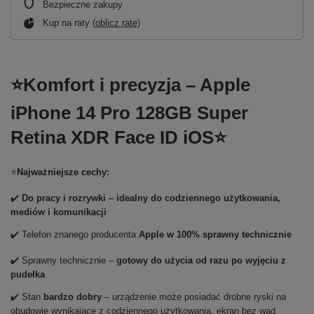
Bezpieczne zakupy
Kup na raty (
oblicz ratę
)
⭐Komfort i precyzja – Apple
iPhone 14 Pro 128GB Super
Retina XDR Face ID iOS⭐
⭐
Najważniejsze cechy:
✔️
Do pracy i rozrywki – idealny do codziennego użytkowania,
mediów i komunikacji
✔️ Telefon znanego producenta
Apple w 100% sprawny technicznie
✔️ Sprawny technicznie –
gotowy do użycia od razu po wyjęciu z
pudełka
✔️ Stan
bardzo dobry
– urządzenie może posiadać drobne ryski na
obudowie wynikające z codziennego użytkowania, ekran bez wad