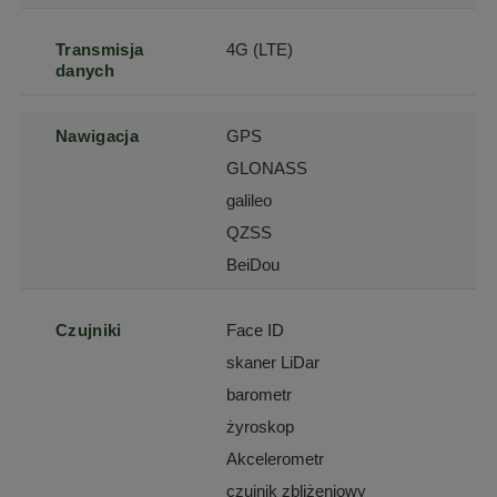
Transmisja
4G (LTE)
danych
Nawigacja
GPS
GLONASS
galileo
QZSS
BeiDou
Czujniki
Face ID
skaner LiDar
barometr
żyroskop
Akcelerometr
czujnik zbliżeniowy