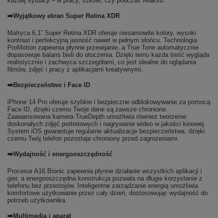
każdej sytuacji – w pracy, szkole, czy podczas relaksu.
➡️Wyjątkowy ekran Super Retina XDR
Matryca 6,1” Super Retina XDR oferuje niesamowite kolory, wysoki
kontrast i perfekcyjną jasność nawet w pełnym słońcu. Technologia
ProMotion zapewnia płynne przewijanie, a True Tone automatycznie
dopasowuje balans bieli do otoczenia. Dzięki temu każda treść wygląda
realistycznie i zachwyca szczegółami, co jest idealne do oglądania
filmów, zdjęć i pracy z aplikacjami kreatywnymi.
➡️Bezpieczeństwo i Face ID
iPhone 14 Pro oferuje szybkie i bezpieczne odblokowywanie za pomocą
Face ID, dzięki czemu Twoje dane są zawsze chronione.
Zaawansowana kamera TrueDepth umożliwia również tworzenie
doskonałych zdjęć portretowych i nagrywanie wideo w jakości kinowej.
System iOS gwarantuje regularne aktualizacje bezpieczeństwa, dzięki
czemu Twój telefon pozostaje chroniony przed zagrożeniami.
➡️Wydajność i energooszczędność
Procesor A16 Bionic zapewnia płynne działanie wszystkich aplikacji i
gier, a energooszczędna konstrukcja pozwala na długie korzystanie z
telefonu bez przestojów. Inteligentne zarządzanie energią umożliwia
komfortowe użytkowanie przez cały dzień, dostosowując wydajność do
potrzeb użytkownika.
➡️Multimedia i aparat