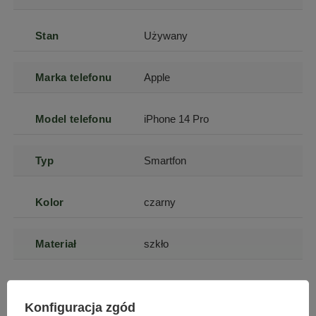
Stan
Używany
Marka telefonu
Apple
Model telefonu
iPhone 14 Pro
Typ
Smartfon
Kolor
czarny
Materiał
szkło
Szerokość
71.5
Konfiguracja zgód