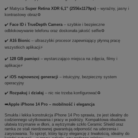
✔️ Matryca
Super Retina XDR 6,1” (2556x1179px)
– wyraźny, jasny i
kontrastowy obraz⚙️
✔️
Face ID i TrueDepth Camera
– szybkie i bezpieczne
odblokowywanie telefonu oraz doskonała jakość selfie⚙️
✔️
A16 Bionic
– ultraszybki procesor zapewniający płynną pracę
wszystkich aplikacji⚡
✔️
128 GB pamięci
– wystarczająco miejsca na zdjęcia, filmy i
aplikacje⚡
✔️
iOS najnowszej generacji
– intuicyjny, bezpieczny system
operacyjny
✔️
Rozpakuj i działaj
– nic nie trzeba konfigurować♻️
➡️Apple iPhone 14 Pro – mobilność i elegancja
Smukła i lekka konstrukcja iPhone 14 Pro sprawia, że jest idealny do
codziennego użytkowania i pracy w podróży. Kompaktowa obudowa
ułatwia trzymanie w dłoni, a wytrzymałe szkło Ceramic Shield oraz
ramka ze stali nierdzewnej gwarantują odporność na uderzenia i
zarysowania. To sprzęt, który łączy elegancję z trwałością, idealny do