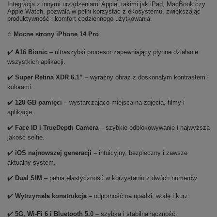
Integracja z innymi urządzeniami Apple, takimi jak iPad, MacBook czy
Apple Watch, pozwala w pełni korzystać z ekosystemu, zwiększając
produktywność i komfort codziennego użytkowania.
⭐
Mocne strony iPhone 14 Pro
✔️
A16 Bionic
– ultraszybki procesor zapewniający płynne działanie
wszystkich aplikacji.
✔️
Super Retina XDR 6,1”
– wyraźny obraz z doskonałym kontrastem i
kolorami.
✔️
128 GB pamięci
– wystarczająco miejsca na zdjęcia, filmy i
aplikacje.
✔️
Face ID i TrueDepth Camera
– szybkie odblokowywanie i najwyższa
jakość selfie.
✔️
iOS najnowszej generacji
– intuicyjny, bezpieczny i zawsze
aktualny system.
✔️
Dual SIM
– pełna elastyczność w korzystaniu z dwóch numerów.
✔️
Wytrzymała konstrukcja
– odporność na upadki, wodę i kurz.
✔️
5G, Wi-Fi 6 i Bluetooth 5.0
– szybka i stabilna łączność.