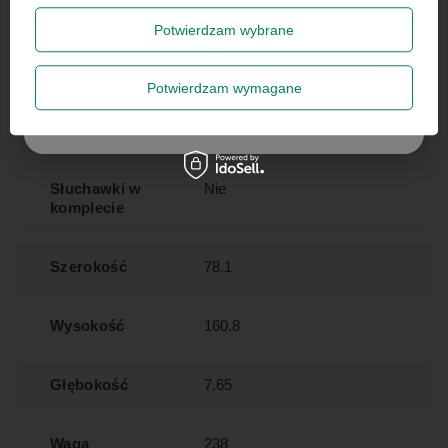
Potwierdzam wybrane
Opcje SIM
Dual SIM (SIM + eSIM)
Zapisz się
Potwierdzam wymagane
Ładowarka w
Tak
Szanujemy Twoją prywatność – żadnego spamu.
komplecie
Słuchawki w
Nie
komplecie
Szerokość
78.1
Wysokość
160.8
Głębokość
7.65
Waga
238