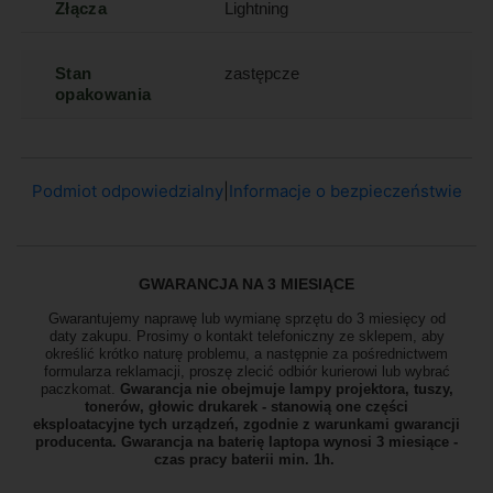
Złącza
Lightning
Stan
zastępcze
opakowania
Podmiot odpowiedzialny
|
Informacje o bezpieczeństwie
GWARANCJA NA 3 MIESIĄCE
Gwarantujemy naprawę lub wymianę sprzętu do 3 miesięcy od
daty zakupu. Prosimy o kontakt telefoniczny ze sklepem, aby
określić krótko naturę problemu, a następnie za pośrednictwem
formularza reklamacji, proszę zlecić odbiór
kurierowi lub wybrać
paczkomat.
Gwarancja nie obejmuje lampy projektora, tuszy,
tonerów, głowic drukarek - stanowią one części
eksploatacyjne tych urządzeń, zgodnie z warunkami gwarancji
producenta. Gwarancja na baterię laptopa wynosi 3 miesiące -
czas pracy baterii min. 1h.