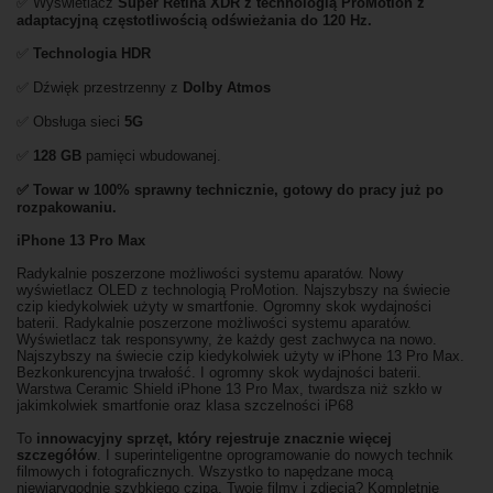
✅ Wyświetlacz
Super Retina XDR z technologią ProMotion z
adaptacyjną częstotliwością odświeżania do 120 Hz.
✅
Technologia HDR
✅ Dźwięk przestrzenny z
Dolby Atmos
✅ Obsługa sieci
5G
✅
128 GB
pamięci wbudowanej.
✅ Towar w 100% sprawny technicznie, gotowy do pracy już po
rozpakowaniu.
iPhone 13 Pro Max
Radykalnie poszerzone możliwości systemu aparatów. Nowy
wyświetlacz OLED z technologią ProMotion. Najszybszy na świecie
czip kiedykolwiek użyty w smartfonie. Ogromny skok wydajności
baterii. Radykalnie poszerzone możliwości systemu aparatów.
Wyświetlacz tak responsywny, że każdy gest zachwyca na nowo.
Najszybszy na świecie czip kiedykolwiek użyty w iPhone 13 Pro Max.
Bezkonkurencyjna trwałość. I ogromny skok wydajności baterii.
Warstwa Ceramic Shield iPhone 13 Pro Max, twardsza niż szkło w
jakimkolwiek smartfonie oraz klasa szczelności iP68
To
innowacyjny sprzęt, który rejestruje znacznie więcej
szczegółów
. I superinteligentne oprogramowanie do nowych technik
filmowych i fotograficznych. Wszystko to napędzane mocą
niewiarygodnie szybkiego czipa. Twoje filmy i zdjęcia? Kompletnie