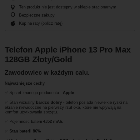
Ten produkt nie jest dostępny w sklepie stacjonarnym
Bezpieczne zakupy
Kup na raty (
oblicz ratę
)
Telefon Apple iPhone 13 Pro Max
128GB Złoty/Gold
Zawodowiec w każdym calu.
Najważniejsze cechy
✅ Sprzęt znanego producenta -
Apple
.
✅ Stan wizualny
bardzo dobry -
telefon posiada niewielkie ryski na
ekranie niewidoczne na pierwszy rzut oka, które nie wpływają na
komfort użytkowania sprzętu.
✅ Pojemność baterii
4352 mAh.
✅
Stan baterii 86%