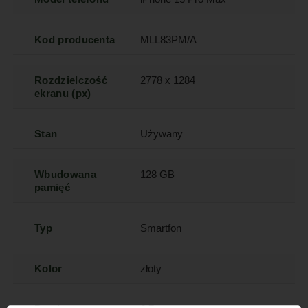
Kod producenta
MLL83PM/A
Rozdzielczość
2778 x 1284
ekranu (px)
Stan
Używany
Wbudowana
128 GB
pamięć
Typ
Smartfon
Kolor
złoty