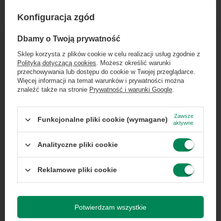
Przekątna
6.7
ekranu
Konfiguracja zgód
×
Dołącz do newslettera Green
Dbamy o Twoją prywatność
Pamięć RAM
6 GB
Computers
Sklep korzysta z plików cookie w celu realizacji usług zgodnie z
Polityką dotyczącą cookies
. Możesz określić warunki
System
iOS
Zgarnij jako pierwszy informacje o zniżkach i
przechowywania lub dostępu do cookie w Twojej przeglądarce.
operacyjny
rabatach w naszym sklepie!
Więcej informacji na temat warunków i prywatności można
znaleźć także na stronie
Prywatność i warunki Google
.
...
lub zadzwoń od razu, aby odebrać
Pojemność
4352
przy zamówieniu telefonicznym
akumulatora
Zawsze
Funkcjonalne pliki cookie (wymagane)
aktywne
50 zł rabatu!
Analityczne pliki cookie
Komunikacja
Bluetooth
Rabat 50 zł przy zamówieniach powyżej 300 zł. Oferta
Wi-Fi
jednorazowa, nie łączy się z innymi promocjami i nie
obejmuje zamówień hurtowych.
Reklamowe pliki cookie
NFC
Wyrażam zgodę na przetwarzanie danych osobowych
na potrzeby newslettera. Więcej w
polityce
Transmisja
5G
prywatności
.
Potwierdzam wszystkie
danych
4G (LTE)