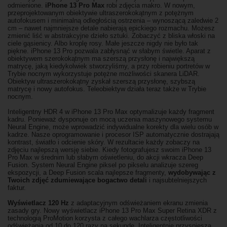
odmienione.
iPhone 13 Pro Max
robi zdjęcia makro. W nowym,
przeprojektowanym obiektywie ultraszeroko­kątnym z potężnym
autofokusem i minimalną odległością ostrzenia – wynoszącą zaledwie 2
cm – nawet najmniejsze detale nabierają epickiego rozmachu. Możesz
zmienić liść w abstrakcyjne dzieło sztuki. Zobaczyć z bliska włoski na
ciele gąsienicy. Albo kroplę rosy. Małe jeszcze nigdy nie było tak
piękne. iPhone 13 Pro pozwala zabłysnąć w słabym świetle. Aparat z
obiektywem szeroko­kątnym ma szerszą przysłonę i największą
matrycę, jaką kiedykolwiek stworzyliśmy, a przy robieniu portretów w
Trybie nocnym wykorzystuje potężne możliwości skanera LiDAR.
Obiektyw ultraszerokokątny zyskał szerszą przysłonę, szybszą
matrycę i nowy autofokus. Teleobiektyw działa teraz także w Trybie
nocnym.
Inteligentny HDR 4 w iPhone 13 Pro Max optymalizuje każdy fragment
kadru. Ponieważ dysponuje on mocą uczenia maszynowego systemu
Neural Engine, może wprowadzić indywidualne korekty dla wielu osób w
kadrze. Nasze oprogramowanie i procesor ISP automatycznie dostrajają
kontrast, światło i odcienie skóry. W rezultacie każdy zobaczy na
zdjęciu najlepszą wersję siebie. Kiedy fotografujesz swoim iPhone 13
Pro Max w średnim lub słabym oświetleniu, do akcji wkracza Deep
Fusion. System Neural Engine piksel po pikselu analizuje szereg
ekspozycji, a Deep Fusion scala najlepsze fragmenty,
wydobywając z
Twoich zdjęć zdumiewające bogactwo detali
i najsubtelniejszych
faktur.
Wyświetlacz 120 Hz
z adaptacyjnym odświeżaniem ekranu zmienia
zasady gry. Nowy wyświetlacz iPhone 13 Pro Max Super Retina XDR z
technologią ProMotion korzysta z całego wachlarza częstotliwości
odświeżania od 10 do 120 razy na sekundę. Inteligentnie przyspiesza,