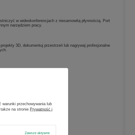
estniczyć w wideokonferencjach z niesamowitą płynnością. Port
onnym narzędziem pracy.
e projekty 3D, dokumentuj przestrzeń lub nagrywaj profesjonalne
ych.
ć warunki przechowywania lub
 także na stronie
Prywatność i
Zawsze aktywne