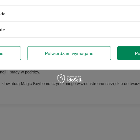
każdej sytuacji.
kie
pracy i rozrywki.
kie
an ułatwiają pracę z dokumentami, prezentacjami i aplikacjami biurowymi.
sprawiają, że praca kreatywna staje się czystą przyjemnością.
ne
Potwierdzam wymagane
Po
akości obrazu i dźwięku.
ncji i pracy w podróży.
 i klawiaturą Magic Keyboard czyni z niego wszechstronne narzędzie do tworze