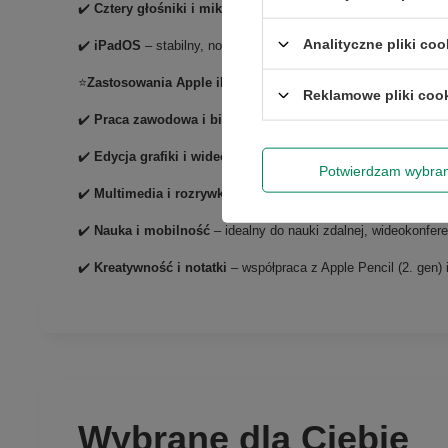
✔️
Cztery głośniki i mikrofony studyjne
– doskonały dźwięk w 
Analityczne pliki coo
✔️
iPadOS
– stabilny, nowoczesny system zoptymalizowany do 
⭐
Zastosowania Apple iPad Pro 12.9” (4. gen)
Reklamowe pliki coo
✔️
Praca zawodowa i biznesowa
– szybki procesor i duży ekr
✔️
Edycja grafiki i wideo
– wydajny układ A12Z i ekran Retina 
Potwierdzam wybra
✔️
Multimedia i rozrywka
– filmy, seriale i muzyka w kinowej j
✔️
Nauka i mobilność
– idealny do nauki zdalnej, wideokonfere
✔️
Kreatywność i notatki
– współpraca z Apple Pencil (2. gen)
Wybrane dla Ciebie