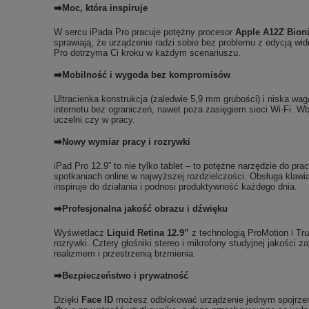
➡️Moc, która inspiruje
W sercu iPada Pro pracuje potężny procesor
Apple A12Z Bion
sprawiają, że urządzenie radzi sobie bez problemu z edycją w
Pro dotrzyma Ci kroku w każdym scenariuszu.
➡️Mobilność i wygoda bez kompromisów
Ultracienka konstrukcja (zaledwie 5,9 mm grubości) i niska w
internetu bez ograniczeń, nawet poza zasięgiem sieci Wi-Fi. 
uczelni czy w pracy.
➡️Nowy wymiar pracy i rozrywki
iPad Pro 12.9” to nie tylko tablet – to potężne narzędzie do pr
spotkaniach online w najwyższej rozdzielczości. Obsługa klawia
inspiruje do działania i podnosi produktywność każdego dnia.
➡️Profesjonalna jakość obrazu i dźwięku
Wyświetlacz
Liquid Retina 12.9”
z technologią ProMotion i Tru
rozrywki. Cztery głośniki stereo i mikrofony studyjnej jakośc
realizmem i przestrzenią brzmienia.
➡️Bezpieczeństwo i prywatność
Dzięki
Face ID
możesz odblokować urządzenie jednym spojrzen