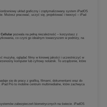
iordzeniowy układ graficzny i zoptymalizowany system iPadOS
ie. Możesz pracować, uczyć się, projektować i tworzyć – iPad
 Cellular
pozwala na pełną niezależność – korzystasz z
żytkowania, co czyni go idealnym towarzyszem w podróży, na
rzyć muzykę, oglądać filmy w kinowej jakości i uczestniczyć w
przenośny komputer lub cyfrowy notatnik. To urządzenie, które
nadaje się do pracy z grafiką, filmami, dokumentami oraz do
w. iPad Pro to mobilne centrum multimedialne, które zachwyca
 systemów zabezpieczeń biometrycznych na świecie. iPadOS