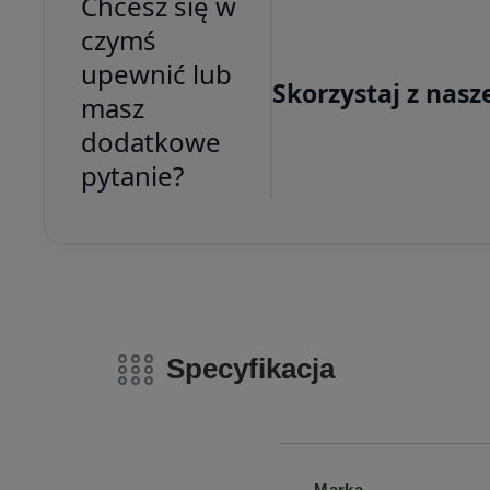
Chcesz się w
czymś
upewnić lub
Skorzystaj z nasz
masz
dodatkowe
pytanie?
Specyfikacja
Marka