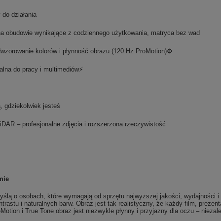
 do działania
 na obudowie wynikające z codziennego użytkowania, matryca bez wad
wzorowanie kolorów i płynność obrazu (120 Hz ProMotion)⚙️
alna do pracy i multimediów⚡
, gdziekolwiek jesteś
iDAR – profesjonalne zdjęcia i rozszerzona rzeczywistość
y
mie
myślą o osobach, które wymagają od sprzętu najwyższej jakości, wydajności i 
ntrastu i naturalnych barw. Obraz jest tak realistyczny, że każdy film, prezen
otion i True Tone obraz jest niezwykle płynny i przyjazny dla oczu – niezal