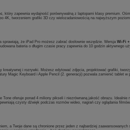
ic
, który zapewnia wydajność porównywalną z laptopami klasy premium. Ośm
ideo 4K, tworzeniem grafiki 3D czy wielozadaniowością na najwyższym poziom
aga sprawiają, że iPad Pro możesz zabrać dosłownie wszędzie. Wersja
Wi-Fi +
Wbudowana bateria o długim czasie pracy zapewnia do 10 godzin aktywnego u
acy kreatywnej i rozrywki. Możesz edytować zdjęcia, projektować grafiki, two
tury Magic Keyboard i Apple Pencil (2. generacji) pozwala zamienić tablet w 
e Tone oferuje ponad 4 miliony pikseli i niezrównaną jakość obrazu. Idealnie 
i zapewniają czysty dźwięk podczas rozmów wideo, nagrań czy oglądania filmó
iem, a Twoje dane są chronione przez jeden z najbardziej zaawansowanych