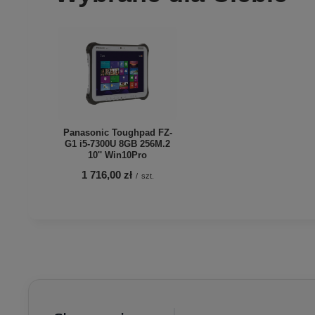
Panasonic Toughpad FZ-
G1 i5-7300U 8GB 256M.2
10'' Win10Pro
1 716,00 zł
/
szt.