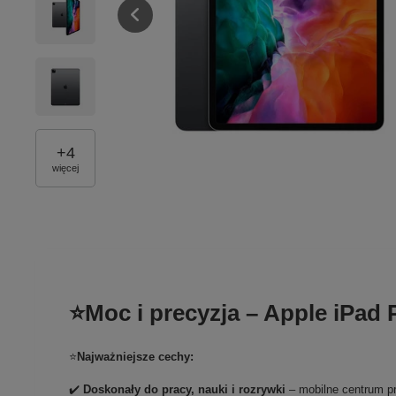
+
4
więcej
⭐Moc i precyzja – Apple iPad P
⭐
Najważniejsze cechy:
✔️
Doskonały do pracy, nauki i rozrywki
– mobilne centrum pr