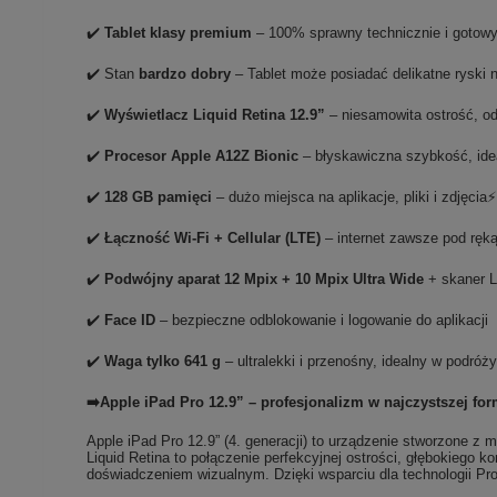
✔️
Tablet klasy premium
– 100% sprawny technicznie i gotowy
✔️ Stan
bardzo dobry
– Tablet może posiadać delikatne ryski
✔️
Wyświetlacz Liquid Retina 12.9”
– niesamowita ostrość, od
✔️
Procesor Apple A12Z Bionic
– błyskawiczna szybkość, ide
✔️
128 GB pamięci
– dużo miejsca na aplikacje, pliki i zdjęcia⚡
✔️
Łączność Wi-Fi + Cellular (LTE)
– internet zawsze pod ręką
✔️
Podwójny aparat 12 Mpix + 10 Mpix Ultra Wide
+ skaner L
✔️
Face ID
– bezpieczne odblokowanie i logowanie do aplikacji
✔️
Waga tylko 641 g
– ultralekki i przenośny, idealny w podróż
➡️Apple iPad Pro 12.9” – profesjonalizm w najczystszej for
Apple iPad Pro 12.9” (4. generacji) to urządzenie stworzone z 
Liquid Retina to połączenie perfekcyjnej ostrości, głębokiego ko
doświadczeniem wizualnym. Dzięki wsparciu dla technologii ProM