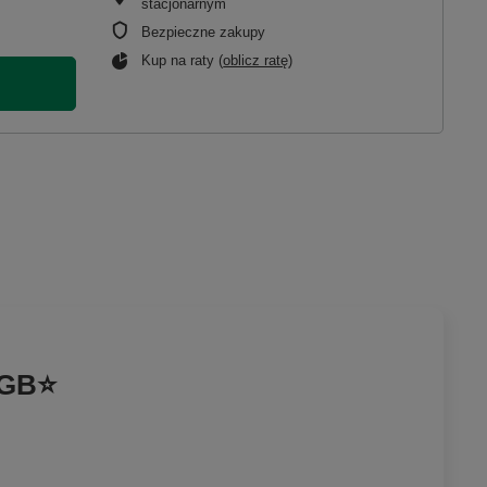
stacjonarnym
Bezpieczne zakupy
Kup na raty (
oblicz ratę
)
28GB⭐