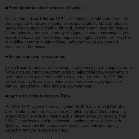
➡️Profesjonalna jakość obrazu i dźwięku
Wyświetlacz
Liquid Retina 12.9”
z technologią ProMotion i True Tone
oferuje ponad 4 miliony pikseli i niezrównaną jakość obrazu. Idealnie
nadaje się do pracy z grafiką, filmami, dokumentami oraz do rozrywki.
Cztery głośniki stereo i mikrofony studyjnej jakości zapewniają czysty
dźwięk podczas rozmów wideo, nagrań czy oglądania filmów. iPad Pro
to mobilne centrum multimedialne, które zachwyca realizmem i
przestrzenią brzmienia.
➡️Bezpieczeństwo i prywatność
Dzięki
Face ID
możesz odblokować urządzenie jednym spojrzeniem, a
Twoje dane są chronione przez jeden z najbardziej zaawansowanych
systemów zabezpieczeń biometrycznych na świecie. iPadOS dba o
prywatność użytkownika, a dane przechowywane są wyłącznie w
pamięci urządzenia – bez dostępu zewnętrznego.
➡️Łączność, która nadąża za Tobą
iPad Pro 12.9” wyposażono w szybkie
Wi-Fi 6
oraz moduł
Cellular
LTE
, dzięki czemu możesz przesyłać pliki, oglądać filmy online czy
uczestniczyć w wideokonferencjach z niesamowitą płynnością. Port
USB-C umożliwia szybkie ładowanie i podłączenie zewnętrznych
dysków, monitorów lub akcesoriów, dzięki czemu iPad staje się
wszechstronnym narzędziem pracy.