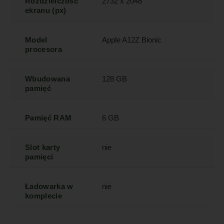
Rozdzielczość
2732 x 2048
ekranu (px)
Model
Apple A12Z Bionic
procesora
Wbudowana
128 GB
pamięć
Pamięć RAM
6 GB
Slot karty
nie
pamięci
Ładowarka w
nie
komplecie