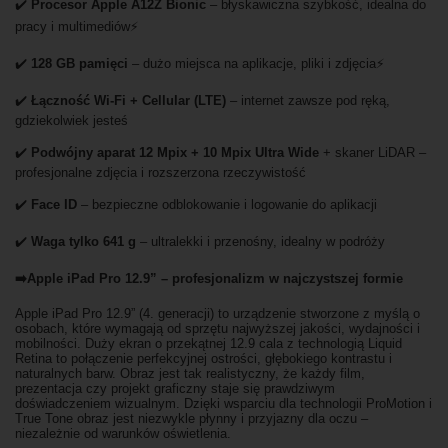
✔️
Procesor Apple A12Z Bionic
– błyskawiczna szybkość, idealna do
pracy i multimediów⚡
✔️
128 GB pamięci
– dużo miejsca na aplikacje, pliki i zdjęcia⚡
✔️
Łączność Wi-Fi + Cellular (LTE)
– internet zawsze pod ręką,
gdziekolwiek jesteś
✔️
Podwójny aparat 12 Mpix + 10 Mpix Ultra Wide
+ skaner LiDAR –
profesjonalne zdjęcia i rozszerzona rzeczywistość
✔️
Face ID
– bezpieczne odblokowanie i logowanie do aplikacji
✔️
Waga tylko 641 g
– ultralekki i przenośny, idealny w podróży
➡️Apple iPad Pro 12.9” – profesjonalizm w najczystszej formie
Apple iPad Pro 12.9” (4. generacji) to urządzenie stworzone z myślą o
osobach, które wymagają od sprzętu najwyższej jakości, wydajności i
mobilności. Duży ekran o przekątnej 12.9 cala z technologią Liquid
Retina to połączenie perfekcyjnej ostrości, głębokiego kontrastu i
naturalnych barw. Obraz jest tak realistyczny, że każdy film,
prezentacja czy projekt graficzny staje się prawdziwym
doświadczeniem wizualnym. Dzięki wsparciu dla technologii ProMotion i
True Tone obraz jest niezwykle płynny i przyjazny dla oczu –
niezależnie od warunków oświetlenia.