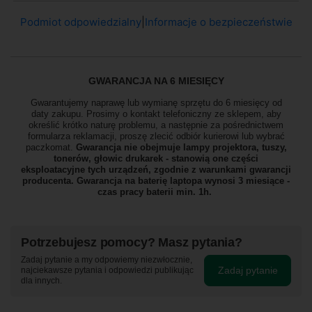
Podmiot odpowiedzialny
|
Informacje o bezpieczeństwie
GWARANCJA NA 6 MIESIĘCY
Gwarantujemy naprawę lub wymianę sprzętu do 6 miesięcy od
daty zakupu. Prosimy o kontakt telefoniczny ze sklepem, aby
określić krótko naturę problemu, a następnie za pośrednictwem
formularza reklamacji, proszę zlecić odbiór
kurierowi lub wybrać
paczkomat.
Gwarancja nie obejmuje lampy projektora, tuszy,
tonerów, głowic drukarek - stanowią one części
eksploatacyjne tych urządzeń, zgodnie z warunkami gwarancji
producenta. Gwarancja na baterię laptopa wynosi 3 miesiące -
czas pracy baterii min. 1h.
Potrzebujesz pomocy? Masz pytania?
Zadaj pytanie a my odpowiemy niezwłocznie,
Zadaj pytanie
najciekawsze pytania i odpowiedzi publikując
dla innych.