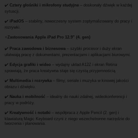
✔️
Cztery głośniki i mikrofony studyjne
– doskonały dźwięk w każdej
sytuacji.
✔️
iPadOS
– stabilny, nowoczesny system zoptymalizowany do pracy i
rozrywki.
⭐
Zastosowania Apple iPad Pro 12.9” (4. gen)
✔️
Praca zawodowa i biznesowa
– szybki procesor i duży ekran
ułatwiają pracę z dokumentami, prezentacjami i aplikacjami biurowymi.
✔️
Edycja grafiki i wideo
– wydajny układ A12Z i ekran Retina
sprawiają, że praca kreatywna staje się czystą przyjemnością.
✔️
Multimedia i rozrywka
– filmy, seriale i muzyka w kinowej jakości
obrazu i dźwięku.
✔️
Nauka i mobilność
– idealny do nauki zdalnej, wideokonferencji i
pracy w podróży.
✔️
Kreatywność i notatki
– współpraca z Apple Pencil (2. gen) i
klawiaturą Magic Keyboard czyni z niego wszechstronne narzędzie do
tworzenia i planowania.