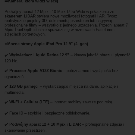
➡️Kamera, która widzi więcej
Podwójny aparat 12 Mpix i 10 Mpix Ultra Wide w połączeniu ze
skanerem LiDAR
otwiera nowe możliwości fotografii i AR. Twórz
realistyczne projekty 3D, dokumentuj przestrzeń lub nagrywaj
profesjonalne filmy – wszystko z jednego urządzenia. Przedni aparat 7
Mpix TrueDepth idealnie sprawdzi się w rozmowach FaceTime i
zdjęciach portretowych.
⭐
Mocne strony Apple iPad Pro 12.9” (4. gen)
✔️
Wyświetlacz Liquid Retina 12.9”
– kinowa jakość obrazu i płynność
120 Hz.
✔️
Procesor Apple A12Z Bionic
– potężna moc i wydajność bez
ograniczeń.
✔️
128 GB pamięci
– wystarczająco miejsca na dane, aplikacje i
multimedia.
✔️
Wi-Fi + Cellular (LTE)
– internet mobilny zawsze pod ręką.
✔️
Face ID
– szybkie i bezpieczne odblokowanie.
✔️
Podwójny aparat 12 + 10 Mpix i LiDAR
– profesjonalne zdjęcia i
skanowanie przestrzeni.