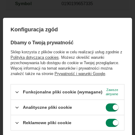
Symbol
0190199657335
Seria
iPad
Konfiguracja zgód
×
Gwarancja
Gwarancja na 6
Dołącz do newslettera Green
Dbamy o Twoją prywatność
miesięcy
Computers
Sklep korzysta z plików cookie w celu realizacji usług zgodnie z
Polityką dotyczącą cookies
. Możesz określić warunki
Zgarnij jako pierwszy informacje o zniżkach i
Stan
Uszkodzony
przechowywania lub dostępu do cookie w Twojej przeglądarce.
rabatach w naszym sklepie!
Więcej informacji na temat warunków i prywatności można
znaleźć także na stronie
Prywatność i warunki Google
.
Klasa
D
...
lub zadzwoń od razu, aby odebrać
przy zamówieniu telefonicznym
Zawsze
Funkcjonalne pliki cookie (wymagane)
aktywne
50 zł rabatu!
Marka
Apple
Analityczne pliki cookie
Rabat 50 zł przy zamówieniach powyżej 300 zł. Oferta
Przekątna
12.9
jednorazowa, nie łączy się z innymi promocjami i nie
ekranu
obejmuje zamówień hurtowych.
Reklamowe pliki cookie
Wyrażam zgodę na przetwarzanie danych osobowych