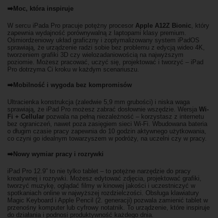
➡️Moc, która inspiruje
W sercu iPada Pro pracuje potężny procesor
Apple A12Z Bionic
, który
zapewnia wydajność porównywalną z laptopami klasy premium.
Ośmiordzeniowy układ graficzny i zoptymalizowany system iPadOS
sprawiają, że urządzenie radzi sobie bez problemu z edycją wideo 4K,
tworzeniem grafiki 3D czy wielozadaniowością na najwyższym
poziomie. Możesz pracować, uczyć się, projektować i tworzyć – iPad
Pro dotrzyma Ci kroku w każdym scenariuszu.
➡️Mobilność i wygoda bez kompromisów
Ultracienka konstrukcja (zaledwie 5,9 mm grubości) i niska waga
sprawiają, że iPad Pro możesz zabrać dosłownie wszędzie. Wersja
Wi-
Fi + Cellular
pozwala na pełną niezależność – korzystasz z internetu
bez ograniczeń, nawet poza zasięgiem sieci Wi-Fi. Wbudowana bateria
o długim czasie pracy zapewnia do 10 godzin aktywnego użytkowania,
co czyni go idealnym towarzyszem w podróży, na uczelni czy w pracy.
➡️Nowy wymiar pracy i rozrywki
iPad Pro 12.9” to nie tylko tablet – to potężne narzędzie do pracy
kreatywnej i rozrywki. Możesz edytować zdjęcia, projektować grafiki,
tworzyć muzykę, oglądać filmy w kinowej jakości i uczestniczyć w
spotkaniach online w najwyższej rozdzielczości. Obsługa klawiatury
Magic Keyboard i Apple Pencil (2. generacji) pozwala zamienić tablet w
przenośny komputer lub cyfrowy notatnik. To urządzenie, które inspiruje
do działania i podnosi produktywność każdego dnia.