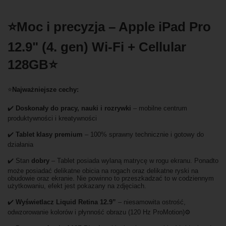
⭐Moc i precyzja – Apple iPad Pro
12.9" (4. gen) Wi-Fi + Cellular
128GB⭐
⭐
Najważniejsze cechy:
✔️
Doskonały do pracy, nauki i rozrywki
– mobilne centrum
produktywności i kreatywności
✔️
Tablet klasy premium
– 100% sprawny technicznie i gotowy do
działania
✔️ Stan
dobry
– Tablet posiada wylaną matrycę w rogu ekranu. Ponadto
może posiadać delikatne obicia na rogach oraz delikatne ryski na
obudowie oraz ekranie. Nie powinno to przeszkadzać to w codziennym
użytkowaniu, efekt jest pokazany na zdjęciach.
✔️
Wyświetlacz Liquid Retina 12.9”
– niesamowita ostrość,
odwzorowanie kolorów i płynność obrazu (120 Hz ProMotion)⚙️