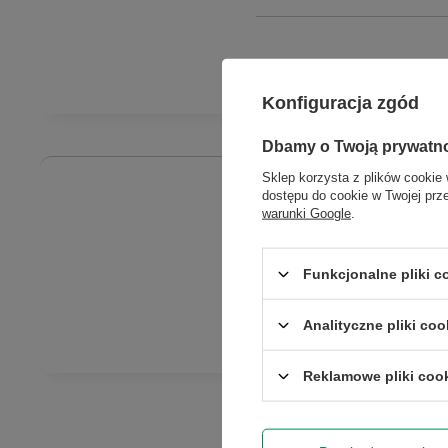
Konfiguracja zgód
Dbamy o Twoją prywatn
Sklep korzysta z plików cookie 
dostępu do cookie w Twojej prz
warunki Google
.
Gwarantujem
telefoniczny ze 
reklamacji, p
Funkcjonalne pliki 
projektora, tus
zgodnie z war
Analityczne pliki coo
Reklamowe pliki coo