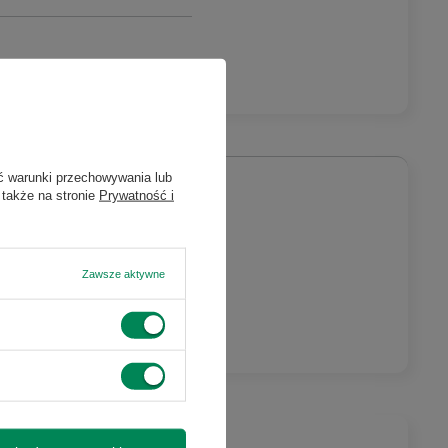
ć warunki przechowywania lub
 także na stronie
Prywatność i
my o kontakt
ictwem formularza
ejmuje lampy
Zawsze aktywne
e tych urządzeń,
i 3 miesiące -