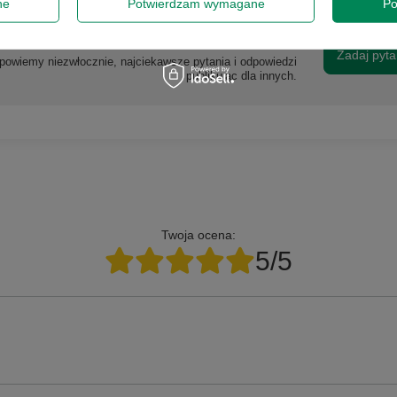
ne
Potwierdzam wymagane
Po
zebujesz pomocy? Masz pytania?
Zadaj pyta
powiemy niezwłocznie, najciekawsze pytania i odpowiedzi
publikując dla innych.
Twoja ocena:
5/5