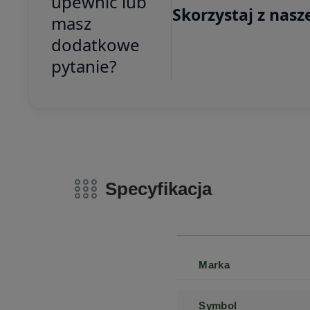
upewnić lub
Skorzystaj z nasz
masz
dodatkowe
pytanie?
Specyfikacja
Marka
Symbol