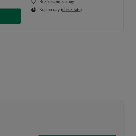
Bezpieczne zakupy
Kup na raty (
oblicz ratę
)