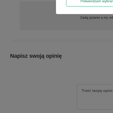
Potwierdzam wybra
Potr
Zadaj pytanie a my od
Napisz swoją opinię
Treść twojej opinii