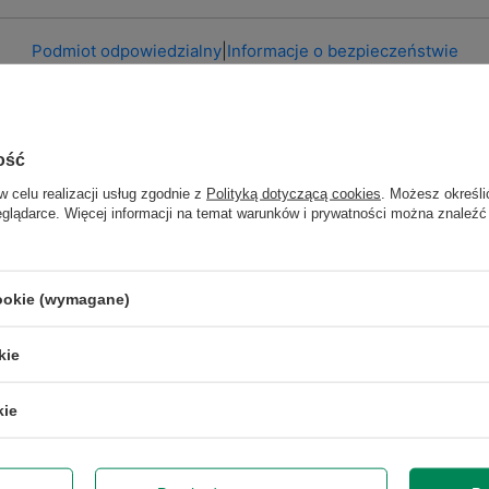
Podmiot odpowiedzialny
|
Informacje o bezpieczeństwie
ość
w celu realizacji usług zgodnie z
Polityką dotyczącą cookies
. Możesz określi
eglądarce. Więcej informacji na temat warunków i prywatności można znaleźć
GWARANCJA NA 6 MIESIĘCY
y naprawę lub wymianę sprzętu do 6 miesięcy od daty zakupu. Prosi
sklepem, aby określić krótko naturę problemu, a następnie za pośredn
roszę zlecić odbiór
kurierowi lub wybrać paczkomat.
Gwarancja nie ob
cookie (wymagane)
zy, tonerów, głowic drukarek - stanowią one części eksploatacyjn
unkami gwarancji producenta. Gwarancja na baterię laptopa wynos
kie
czas pracy baterii min. 1h.
kie