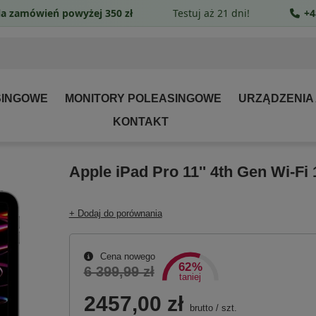
a zamówień powyżej 350 zł
Testuj aż 21 dni!
+4
SINGOWE
MONITORY POLEASINGOWE
URZĄDZENIA
KONTAKT
Apple iPad Pro 11'' 4th Gen Wi-Fi
+ Dodaj do porównania
Cena nowego
62%
6 399,99 zł
taniej
2457,00 zł
brutto
/
szt.