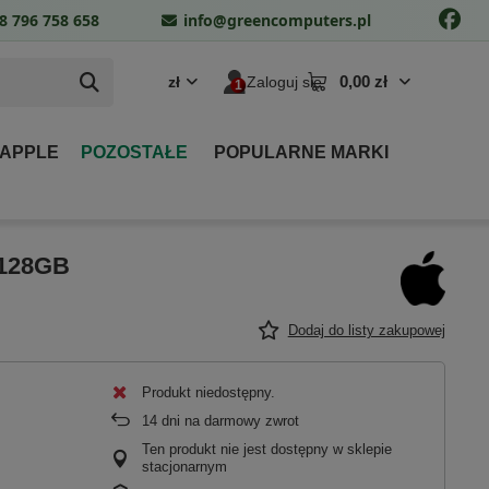
8 796 758 658
info@greencomputers.pl
0,00 zł
zł
Zaloguj się
 APPLE
POZOSTAŁE
POPULARNE MARKI
 128GB
Dodaj do listy zakupowej
Produkt niedostępny
14
dni na darmowy zwrot
Ten produkt nie jest dostępny w sklepie
stacjonarnym