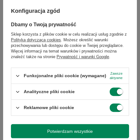
Symbol
0000004979
Konfiguracja zgód
Dbamy o Twoją prywatność
Stan
zastępcze
opakowania
Sklep korzysta z plików cookie w celu realizacji usług zgodnie z
Polityką dotyczącą cookies
. Możesz określić warunki
przechowywania lub dostępu do cookie w Twojej przeglądarce.
Więcej informacji na temat warunków i prywatności można
Generacja
10
znaleźć także na stronie
Prywatność i warunki Google
.
Procesora
Zawsze
Funkcjonalne pliki cookie (wymagane)
Pojemność
256
aktywne
dysku
Analityczne pliki cookie
Reklamowe pliki cookie
Podmiot odpowiedzialny
|
Informacje o bezpieczeństwie
Potwierdzam wszystkie
GWARANCJA NA 12 MIESIĘCY