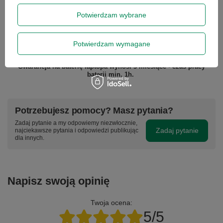
Gwarantujemy naprawę lub wymianę sprzętu do 12 miesięcy od
Potwierdzam wybrane
daty zakupu. Prosimy o kontakt telefoniczny ze sklepem, aby
określić krótko naturę problemu, a następnie za pośrednictwem
formularza reklamacji, proszę
zamówić kuriera lub paczkomat.
Gwarancja nie obejmuje lampy projektora, tuszy, tonerów,
Potwierdzam wymagane
głowic drukarek - stanowią one części eksploatacyjne tych
urządzeń, zgodnie z warunkami gwarancji producenta.
Gwarancja na baterię laptopa wynosi 3 miesiące - czas pracy
baterii min. 1h.
Potrzebujesz pomocy? Masz pytania?
Zadaj pytanie a my odpowiemy niezwłocznie,
Zadaj pytanie
najciekawsze pytania i odpowiedzi publikując
dla innych.
Napisz swoją opinię
Twoja ocena:
5/5