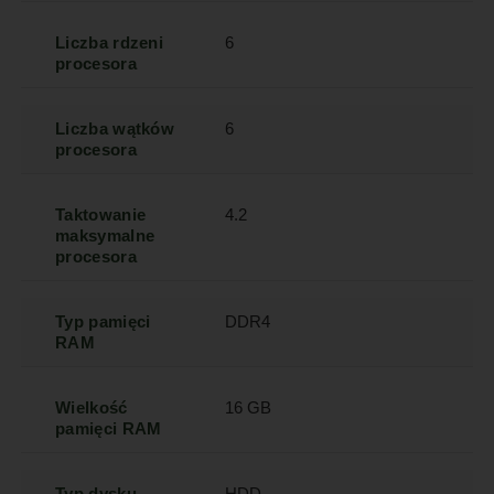
Liczba rdzeni
6
procesora
Liczba wątków
6
procesora
Taktowanie
4.2
maksymalne
procesora
Typ pamięci
DDR4
RAM
Wielkość
16 GB
pamięci RAM
Typ dysku
HDD