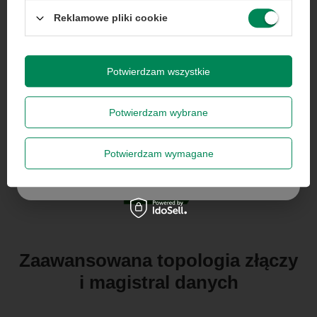
jednorazowa, nie łączy się z innymi promocjami i nie
obejmuje zamówień hurtowych.
Reklamowe pliki cookie
Wyrażam zgodę na przetwarzanie danych osobowych
na potrzeby newslettera. Więcej w
polityce
prywatności
.
Potwierdzam wszystkie
Potwierdzam wybrane
Zapisz się
Potwierdzam wymagane
Szanujemy Twoją prywatność – żadnego spamu.
Zaawansowana topologia złączy
i magistral danych