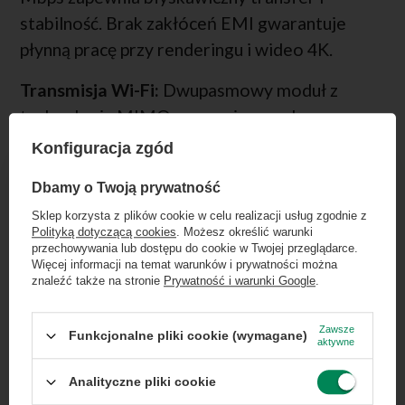
stabilność. Brak zakłóceń EMI gwarantuje
płynną pracę przy renderingu i wideo 4K.
Transmisja Wi-Fi:
Dwupasmowy moduł z
technologią MIMO zapewnia wysoką
responsywność. Stabilne połączenie i płynny
Konfiguracja zgód
dostęp do sieci nawet w zatłoczonych biurach.
×
Dołącz do newslettera Green
Dbamy o Twoją prywatność
Specyfikacja techniczna interfejsów
Computers
Sklep korzysta z plików cookie w celu realizacji usług zgodnie z
łączności:
Polityką dotyczącą cookies
. Możesz określić warunki
Zgarnij jako pierwszy informacje o zniżkach i
przechowywania lub dostępu do cookie w Twojej przeglądarce.
rabatach w naszym sklepie!
Więcej informacji na temat warunków i prywatności można
LAN 10/100/1000 Mbps
znaleźć także na stronie
Prywatność i warunki Google
.
...
lub zadzwoń od razu, aby odebrać
Wi-Fi
przy zamówieniu telefonicznym
Zawsze
Funkcjonalne pliki cookie (wymagane)
aktywne
50 zł rabatu!
Analityczne pliki cookie
Rabat 50 zł przy zamówieniach powyżej 300 zł. Oferta