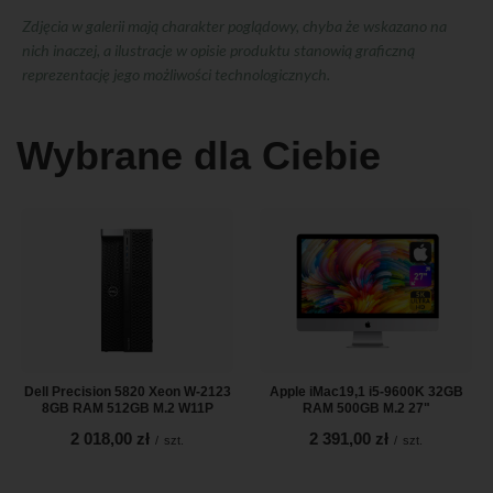
Zdjęcia w galerii mają charakter poglądowy, chyba że wskazano na
nich inaczej, a ilustracje w opisie produktu stanowią graficzną
reprezentację jego możliwości technologicznych.
Wybrane dla Ciebie
Dell Precision 5820 Xeon W-2123
Apple iMac19,1 i5-9600K 32GB
8GB RAM 512GB M.2 W11P
RAM 500GB M.2 27"
2 018,00 zł
2 391,00 zł
/
szt.
/
szt.