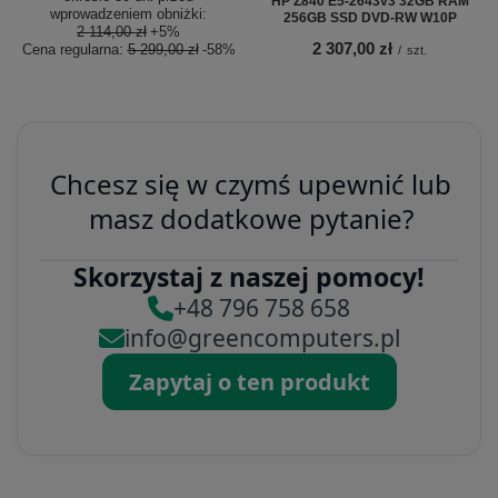
HP Z840 E5-2643v3 32GB RAM
wprowadzeniem obniżki:
256GB SSD DVD-RW W10P
2 114,00 zł
+5%
2 307,00 zł
Cena regularna:
5 299,00 zł
-58%
/
szt.
Chcesz się w czymś upewnić lub
masz dodatkowe pytanie?
Skorzystaj z naszej pomocy!
+48 796 758 658
info@greencomputers.pl
Zapytaj o ten produkt