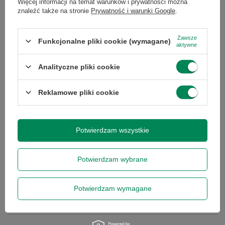
Więcej informacji na temat warunków i prywatności można
Specyfikacja
Skontaktuj się z nami
znaleźć także na stronie
Prywatność i warunki Google
.
Stan
Używany
Zawsze
Funkcjonalne pliki cookie (wymagane)
aktywne
Symbol
0000005737
Analityczne pliki cookie
Reklamowe pliki cookie
Stan
zastępcze
opakowania
Potwierdzam wszystkie
Pojemność
1024
dysku
Potwierdzam wybrane
Podmiot odpowiedzialny
|
Informacje o bezpieczeństwie
Potwierdzam wymagane