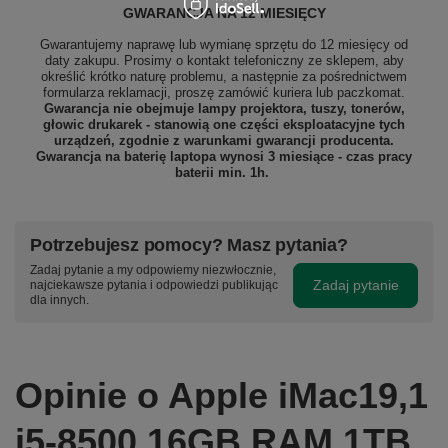
GWARANCJA NA 12 MIESIĘCY
Gwarantujemy naprawę lub wymianę sprzętu do 12 miesięcy od
daty zakupu. Prosimy o kontakt telefoniczny ze sklepem, aby
określić krótko naturę problemu, a następnie za pośrednictwem
formularza reklamacji, proszę
zamówić kuriera lub paczkomat.
Gwarancja nie obejmuje lampy projektora, tuszy, tonerów,
głowic drukarek - stanowią one części eksploatacyjne tych
urządzeń, zgodnie z warunkami gwarancji producenta.
Gwarancja na baterię laptopa wynosi 3 miesiące - czas pracy
baterii min. 1h.
Potrzebujesz pomocy? Masz pytania?
Zadaj pytanie a my odpowiemy niezwłocznie,
Zadaj pytanie
najciekawsze pytania i odpowiedzi publikując
dla innych.
Opinie o Apple iMac19,1
i5-8500 16GB RAM 1TB