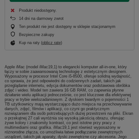
Produkt niedostępny
14
dni na darmowy zwrot
Ten produkt nie jest dostępny w sklepie stacjonarnym
Bezpieczne zakupy
Kup na raty (
oblicz ratę
)
Apple iMac (model iMac19,1) to elegancki komputer all-in-one, który
łączy w sobie zaawansowaną technologię z estetycznym designem.
Wyposażony w procesor Intel Core i5-8500, oferuje solidną wydajność,
co sprawia, że jest odpowiedni do codziennych zadań, takich jak
przeglądanie internetu, edycja dokumentów oraz podstawowa obróbka
zdjęć i wideo. Model ten zawiera 16 GB RAM, co zapewnia płynne
działanie wielu aplikacji jednocześnie, co jest kluczowe dla efektywnej
pracy w trybie wielozadaniowym. Z dyskiem twardym o pojemności 1
TB użytkownicy mają wystarczająco dużo miejsca na przechowywanie
danych, zdjęć, filmów i aplikacji, co czyni go praktycznym
rozwiązaniem dla osób potrzebujących dużej przestrzeni na pliki. Ekran
o przekątnej 27 cali wyróżnia się wysoką jakością obrazu, oferując
żywe kolory i znakomity kontrast, co jest istotne przy pracy z
multimediami oraz grafika. iMac19,1 jest również wyposażony w
różnorodne złącza, co umożliwia łatwe podłączanie zewnętrznych
urządzeń, takich jak aparaty, dyski zewnętrzne czy akcesoria. Jego