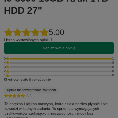
HDD 27"
5.00
Liczba wystawionych opinii: 1
Napisz swoją opinię
5
1
4
0
3
0
2
0
1
0
Kliknij ocenę aby filtrować opinie
Opinia niepotwierdzona zakupem
5/5
To potężna i piękna maszyna, która działa bardzo płynnie i nie
zawodzi w żadnym zadaniu. To sprzęt dla wymagających
użytkowników szukających niezawodności i mocy bez
kompromisów.