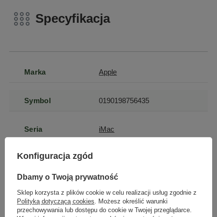
Specyfikacja
Marka
Apple
Symbol
0190198756435
Seria
iMac
Konfiguracja zgód
Gwarancja
Gwarancja na 12
miesięcy
Dbamy o Twoją prywatność
Sklep korzysta z plików cookie w celu realizacji usług zgodnie z
Klasa
A
Polityką dotyczącą cookies
. Możesz określić warunki
przechowywania lub dostępu do cookie w Twojej przeglądarce.