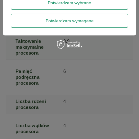
Potwierdzam wybrane
Taktowanie
3.4
bazowe
Potwierdzam wymagane
procesora
Taktowanie
3.8
maksymalne
procesora
Pamięć
6
podręczna
procesora
Liczba rdzeni
4
procesora
Liczba wątków
4
procesora