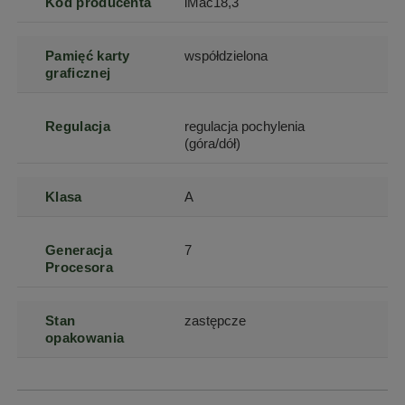
Kod producenta
iMac18,3
Pamięć karty
współdzielona
graficznej
Regulacja
regulacja pochylenia
(góra/dół)
Klasa
A
Generacja
7
Procesora
Stan
zastępcze
opakowania