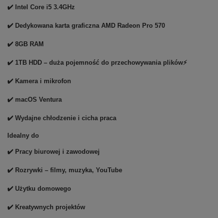
✔️ Intel Core i5 3.4GHz
✔️ Dedykowana karta graficzna AMD Radeon Pro 570
✔️ 8GB RAM
✔️ 1TB HDD – duża pojemność do przechowywania plików⚡
✔️ Kamera i mikrofon
✔️ macOS Ventura
✔️ Wydajne chłodzenie i cicha praca
Idealny do
✔️ Pracy biurowej i zawodowej
✔️ Rozrywki – filmy, muzyka, YouTube
✔️ Użytku domowego
✔️ Kreatywnych projektów