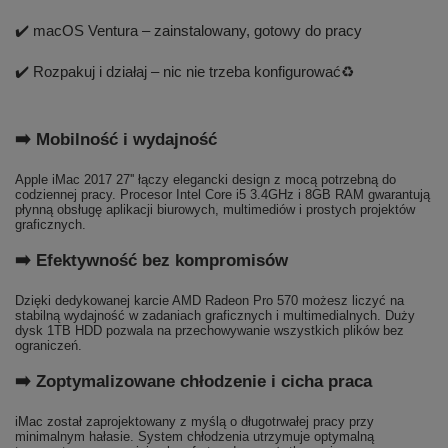
✔️ macOS Ventura – zainstalowany, gotowy do pracy
✔️ Rozpakuj i działaj – nic nie trzeba konfigurować♻️
➡️ Mobilność i wydajność
Apple iMac 2017 27'' łączy elegancki design z mocą potrzebną do
codziennej pracy. Procesor Intel Core i5 3.4GHz i 8GB RAM gwarantują
płynną obsługę aplikacji biurowych, multimediów i prostych projektów
graficznych.
➡️ Efektywność bez kompromisów
Dzięki dedykowanej karcie AMD Radeon Pro 570 możesz liczyć na
stabilną wydajność w zadaniach graficznych i multimedialnych. Duży
dysk 1TB HDD pozwala na przechowywanie wszystkich plików bez
ograniczeń.
➡️ Zoptymalizowane chłodzenie i cicha praca
iMac został zaprojektowany z myślą o długotrwałej pracy przy
minimalnym hałasie. System chłodzenia utrzymuje optymalną