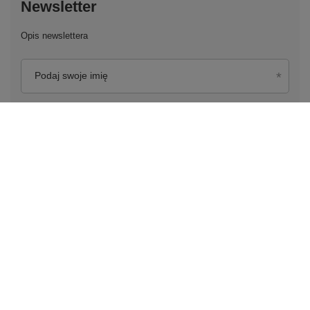
Newsletter
Opis newslettera
Podaj swoje imię
Podaj swój adres e-mail
Wyrażam zgodę na przetwarzanie moich danych
osobowych (adres e-mail) na potrzeby wysyłki newslettera
z informacją handlową (marketing). Więcej w
polityce
prywatności.
Zapisz się do newslettera