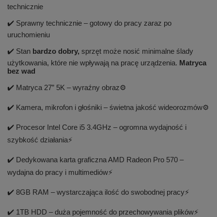
technicznie
✔️ Sprawny technicznie – gotowy do pracy zaraz po
uruchomieniu
✔️ Stan
bardzo dobry,
sprzęt może nosić minimalne ślady
użytkowania, które nie wpływają na pracę urządzenia.
Matryca
bez wad
✔️ Matryca 27” 5K – wyraźny obraz⚙️
✔️ Kamera, mikrofon i głośniki – świetna jakość wideorozmów⚙️
✔️ Procesor Intel Core i5 3.4GHz – ogromna wydajność i
szybkość działania⚡
✔️ Dedykowana karta graficzna AMD Radeon Pro 570 –
wydajna do pracy i multimediów⚡
✔️ 8GB RAM – wystarczająca ilość do swobodnej pracy⚡
✔️ 1TB HDD – duża pojemność do przechowywania plików⚡