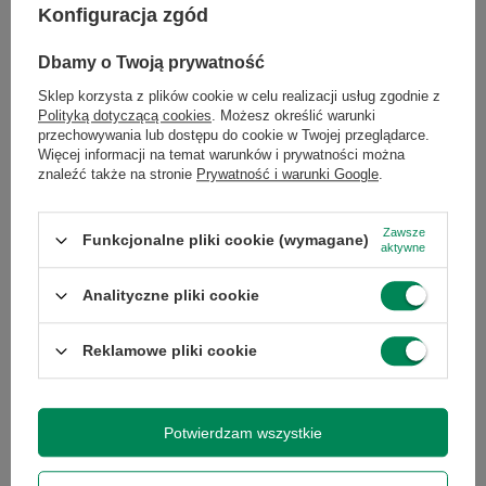
Konfiguracja zgód
Symbol
0195949926471
Dbamy o Twoją prywatność
Sklep korzysta z plików cookie w celu realizacji usług zgodnie z
Seria
iMac
Polityką dotyczącą cookies
. Możesz określić warunki
przechowywania lub dostępu do cookie w Twojej przeglądarce.
Więcej informacji na temat warunków i prywatności można
Gwarancja
Gwarancja na 12
znaleźć także na stronie
Prywatność i warunki Google
.
miesięcy
Zawsze
Funkcjonalne pliki cookie (wymagane)
Marka
Apple
aktywne
Analityczne pliki cookie
Model
iMac18,3
Reklamowe pliki cookie
Model
intel core i5-7500
procesora
Potwierdzam wszystkie
Seria
Intel Core i5