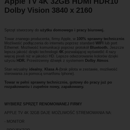
Apple TV 4K 32GB HDMI HDR10
Dolby Vision 3840 x 2160
Sprzęt stworzony do
użytku domowego
i
pracy biurowej.
Towar znanego producenta, firmy Apple, w
100% sprawny technicznie
.
Możliwość podłączenia do internetu poprzez standard
WIFI
lub port
Ethernet. Możliwość komunikacji poprzez protokół
Bluetooth.
Jeszcze
lepsza jakość dzięki technologii
4K
pozwalającej wyświetlić 4 razy
więcej pixeli niż w jakości HD. Lepsze odwzorowanie kolorów dzięki
użyciu
HDR.
Przestrzenny dźwięk z systemem
Dolby Atmos
.
Stan wizualny
idealny
,
Klasa
A
-(brak pilota w zestawie, możliwość
sterowania za pomocą smartfonu Iphone).
Towar w pełni sprawny technicznie, gotowy do pracy już po
rozpakowaniu i zupełnie nowy, zapakowany.
WYBIERZ SPRZĘT RENOMOWANEJ FIRMY
APPLE TV 4K 32GB DAJE MOŻLIWOŚĆ STREMOWANIA NA:
- MONITOR