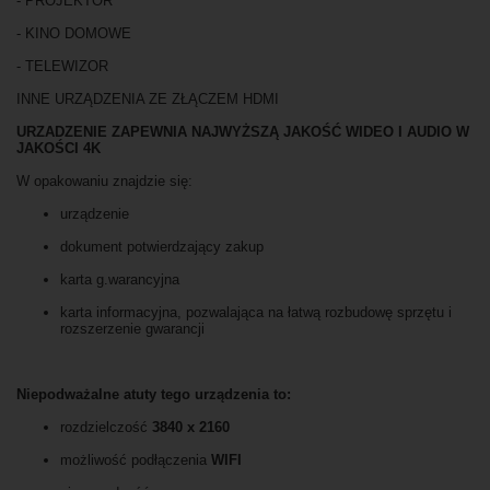
- PROJEKTOR
- KINO DOMOWE
- TELEWIZOR
INNE URZĄDZENIA ZE ZŁĄCZEM HDMI
URZADZENIE ZAPEWNIA NAJWYŻSZĄ JAKOŚĆ WIDEO I AUDIO W
JAKOŚCI 4K
W opakowaniu znajdzie się:
urządzenie
dokument potwierdzający zakup
karta g.warancyjna
karta informacyjna, pozwalająca na łatwą rozbudowę sprzętu i
rozszerzenie gwarancji
Niepodważalne atuty tego urządzenia to:
rozdzielczość
3840 x 2160
możliwość podłączenia
WIFI