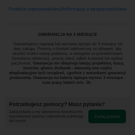
Podmiot odpowiedzialny
|
Informacje o bezpieczeństwie
GWARANCJA NA 3 MIESIĄCE
Gwarantujemy naprawę lub wymianę sprzętu do 3 miesięcy od
daty zakupu. Prosimy o kontakt telefoniczny ze sklepem, aby
określić krótko naturę problemu, a następnie za pośrednictwem
formularza reklamacji, proszę zlecić odbiór
kurierowi lub wybrać
paczkomat.
Gwarancja nie obejmuje lampy projektora, tuszy,
tonerów, głowic drukarek - stanowią one części
eksploatacyjne tych urządzeń, zgodnie z warunkami gwarancji
producenta. Gwarancja na baterię laptopa wynosi 3 miesiące -
czas pracy baterii min. 1h.
Potrzebujesz pomocy? Masz pytania?
Zadaj pytanie a my odpowiemy niezwłocznie,
Zadaj pytanie
najciekawsze pytania i odpowiedzi publikując
dla innych.