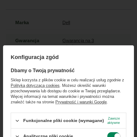
Marka
Dell
Gwarancja
Gwarancja na 3
miesiące
Konfiguracja zgód
Marka
Apple
×
Dołącz do newslettera Green
Dbamy o Twoją prywatność
Computers
Sklep korzysta z plików cookie w celu realizacji usług zgodnie z
Model
A1842
Polityką dotyczącą cookies
. Możesz określić warunki
Zgarnij jako pierwszy informacje o zniżkach i
przechowywania lub dostępu do cookie w Twojej przeglądarce.
rabatach w naszym sklepie!
Więcej informacji na temat warunków i prywatności można
Kod producenta
A1842
znaleźć także na stronie
Prywatność i warunki Google
.
...
lub zadzwoń od razu, aby odebrać
przy zamówieniu telefonicznym
Kolor
biały
Zawsze
Funkcjonalne pliki cookie (wymagane)
aktywne
50 zł rabatu!
Analityczne pliki cookie
Pojemność
32GB