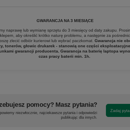
GWARANCJA NA 3 MIESIĄCE
y naprawę lub wymianę sprzętu do 3 miesięcy od daty zakupu. Prosi
sklepem, aby określić krótko naturę problemu, a następnie za pośredn
roszę zlecić odbiór
kurierowi lub wybrać paczkomat.
Gwarancja nie ob
zy, tonerów, głowic drukarek - stanowią one części eksploatacyjn
unkami gwarancji producenta. Gwarancja na baterię laptopa wynos
czas pracy baterii min. 1h.
zebujesz pomocy? Masz pytania?
Zadaj pyta
powiemy niezwłocznie, najciekawsze pytania i odpowiedzi
publikując dla innych.