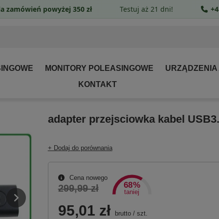
a zamówień powyżej 350 zł
Testuj aż 21 dni!
+4
SINGOWE
MONITORY POLEASINGOWE
URZĄDZENIA
KONTAKT
adapter przejsciowka kabel USB3
+ Dodaj do porównania
Cena nowego
68%
299,99 zł
taniej
95,01 zł
brutto
/
szt.