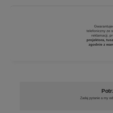
Gwarantujem
telefoniczny ze 
reklamacji, p
projektora, tus
zgodnie z war
Potr
Zadaj pytanie a my od