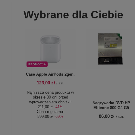
Wybrane dla Ciebie
PROMOCJA
Case Apple AirPods 2gen.
123,00 zł
/
szt.
Najniższa cena produktu w
okresie 30 dni przed
wprowadzeniem obniżki:
Nagrywarka DVD HP
211,00 zł
-41%
Eliteone 800 G4 G5
Cena regularna:
86,00 zł
399,00 zł
-69%
/
szt.