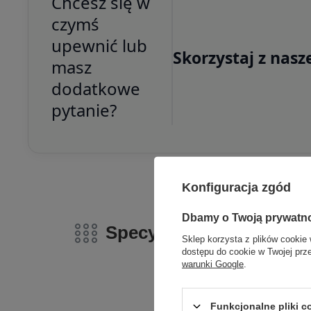
Chcesz się w
czymś
upewnić lub
Skorzystaj z nasz
masz
dodatkowe
pytanie?
Konfiguracja zgód
Dbamy o Twoją prywatn
Specyfikacja
Sklep korzysta z plików cookie 
dostępu do cookie w Twojej prz
warunki Google
.
Funkcjonalne pliki 
Marka