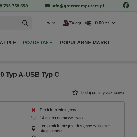
8 796 758 658
info@greencomputers.pl
0,00 zł
zł
Zaloguj się
 APPLE
POZOSTAŁE
POPULARNE MARKI
.0 Typ A-USB Typ C
Dodaj do listy zakupowej
Produkt niedostępny
14
dni na darmowy zwrot
Ten produkt nie jest dostępny w sklepie
stacjonarnym