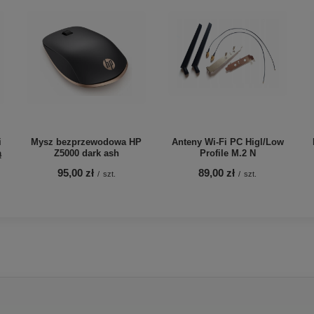
i
Mysz bezprzewodowa HP
Anteny Wi-Fi PC Higl/Low
ą
Z5000 dark ash
Profile M.2 N
95,00 zł
89,00 zł
/
szt.
/
szt.