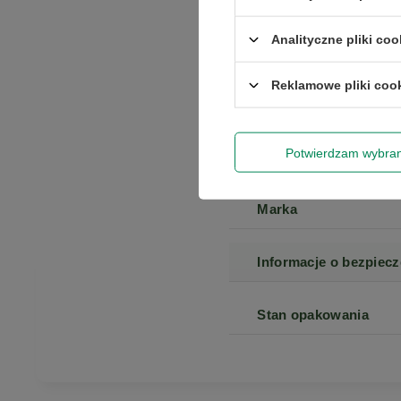
Analityczne pliki coo
Gwarancja
Reklamowe pliki coo
Stan
Potwierdzam wybra
Kod producenta
Marka
Informacje o bezpiec
Stan opakowania