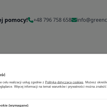
ej pomocy!
+48 796 758 658
info@greenc
ość
w celu realizacji usług zgodnie z
Polityką dotyczącą cookies
. Możesz określi
eglądarce. Więcej informacji na temat warunków i prywatności można znaleźć
cookie (wymagane)
Pozostałe