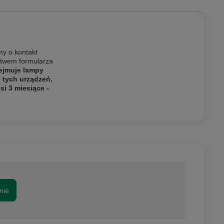
my o kontakt
ictwem formularza
ejmuje lampy
e tych urządzeń,
i 3 miesiące -
nie