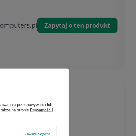
omputers.pl
Zapytaj o ten produkt
ć warunki przechowywania lub
 także na stronie
Prywatność i
Zawsze aktywne