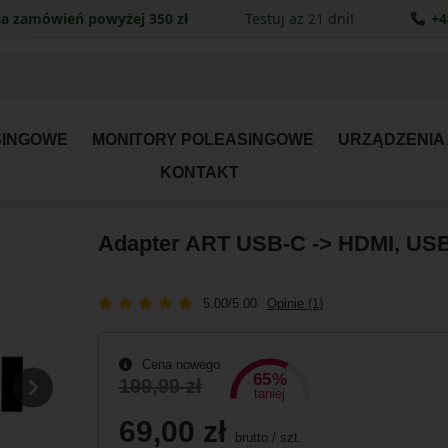
a zamówień powyżej 350 zł
Testuj aż 21 dni!
+4
SINGOWE
MONITORY POLEASINGOWE
URZĄDZENIA
KONTAKT
Adapter ART USB-C -> HDMI, USB
5.00/5.00
Opinie (1)
Cena nowego
65%
199,99 zł
taniej
69,00 zł
brutto
/
szt.