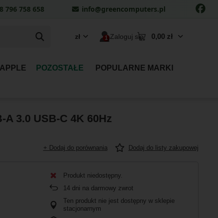
8 796 758 658
info@greencomputers.pl
0,00 zł
zł
Zaloguj się
 APPLE
POZOSTAŁE
POPULARNE MARKI
-A 3.0 USB-C 4K 60Hz
+ Dodaj do porównania
Dodaj do listy zakupowej
Produkt niedostępny
14
dni na darmowy zwrot
Ten produkt nie jest dostępny w sklepie
stacjonarnym