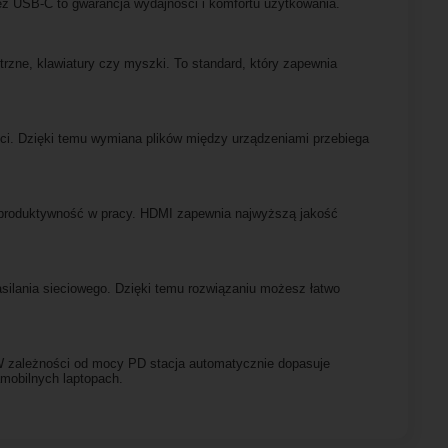
zez USB-C to gwarancja wydajności i komfortu użytkowania.
trzne, klawiatury czy myszki. To standard, który zapewnia
ci. Dzięki temu wymiana plików między urządzeniami przebiega
za produktywność w pracy. HDMI zapewnia najwyższą jakość
asilania sieciowego. Dzięki temu rozwiązaniu możesz łatwo
. W zależności od mocy PD stacja automatycznie dopasuje
mobilnych laptopach.