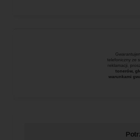
Gwarantujem
telefoniczny ze 
reklamacji, pro
tonerów, gł
warunkami gwar
Potr