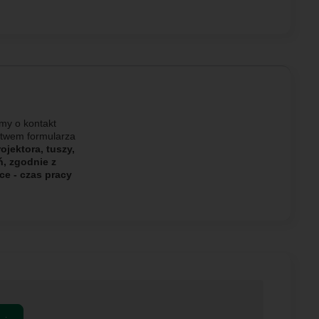
my o kontakt
ictwem formularza
jektora, tuszy,
ń, zgodnie z
ce - czas pracy