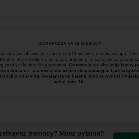
GWARANCJA NA 12 MIESIĘCY
y naprawę lub wymianę sprzętu do 12 miesięcy od daty zakupu. Prosi
sklepem, aby określić krótko naturę problemu, a następnie za pośredn
szę
zamówić kuriera lub paczkomat.
Gwarancja nie obejmuje lampy pro
owic drukarek - stanowią one części eksploatacyjne tych urządze
ancji producenta. Gwarancja na baterię laptopa wynosi 3 miesią
baterii min. 1h.
zebujesz pomocy? Masz pytania?