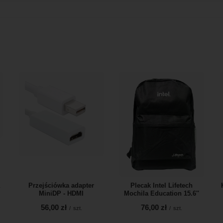
a
Przejściówka adapter
Plecak Intel Lifetech
MiniDP - HDMI
Mochila Education 15.6''
56,00 zł
76,00 zł
/
szt.
/
szt.