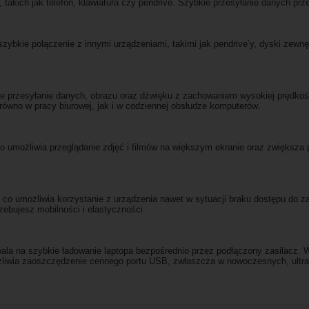
takich jak telefon, klawiatura czy pendrive. Szybkie przesyłanie danych pr
zybkie połączenie z innymi urządzeniami, takimi jak pendrive’y, dyski zewnę
 przesyłanie danych, obrazu oraz dźwięku z zachowaniem wysokiej prędkoś
arówno w pracy biurowej, jak i w codziennej obsłudze komputerów.
co umożliwia przeglądanie zdjęć i filmów na większym ekranie oraz zwięks
 co umożliwia korzystanie z urządzenia nawet w sytuacji braku dostępu do z
zebujesz mobilności i elastyczności.
zwala na szybkie ładowanie laptopa bezpośrednio przez podłączony zasilacz
ożliwia zaoszczędzenie cennego portu USB, zwłaszcza w nowoczesnych, ultra