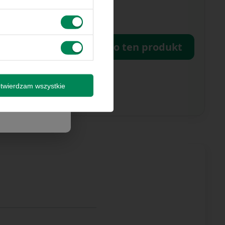
 innymi
omputers.pl
Zapytaj o ten produkt
by wysyłki
isz się
twierdzam wszystkie