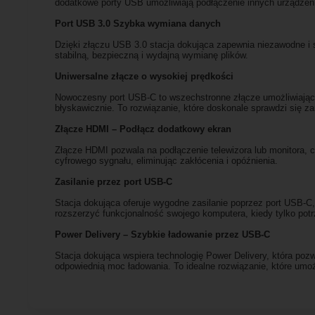
dodatkowe porty USB umożliwiają podłączenie innych urządzeń, 
Port USB 3.0 Szybka wymiana danych
Dzięki złączu USB 3.0 stacja dokująca zapewnia niezawodne i s
stabilną, bezpieczną i wydajną wymianę plików.
Uniwersalne złącze o wysokiej prędkości
Nowoczesny port USB-C to wszechstronne złącze umożliwiające
błyskawicznie. To rozwiązanie, które doskonale sprawdzi się z
Złącze HDMI – Podłącz dodatkowy ekran
Złącze HDMI pozwala na podłączenie telewizora lub monitora, 
cyfrowego sygnału, eliminując zakłócenia i opóźnienia.
Zasilanie przez port USB-C
Stacja dokująca oferuje wygodne zasilanie poprzez port USB-C,
rozszerzyć funkcjonalność swojego komputera, kiedy tylko potr
Power Delivery – Szybkie ładowanie przez USB-C
Stacja dokująca wspiera technologię Power Delivery, która po
odpowiednią moc ładowania. To idealne rozwiązanie, które um