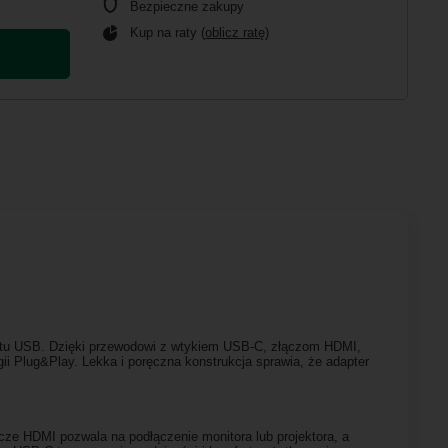
Bezpieczne zakupy
Kup na raty (
oblicz ratę
)
ortu USB. Dzięki przewodowi z wtykiem USB-C, złączom HDMI,
i Plug&Play. Lekka i poręczna konstrukcja sprawia, że adapter
cze HDMI pozwala na podłączenie monitora lub projektora, a