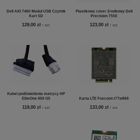
Dell AiO 7460 Moduł USB Czytnik
Plastikowy cover środkowy Dell
Kart SD
Precision 7550
129,00 zł
123,00 zł
/
szt.
/
szt.
Kabel podświetlenia matrycy HP
EliteOne 800 G5
Karta LTE Foxconn t77w968
119,00 zł
133,00 zł
/
szt.
/
szt.