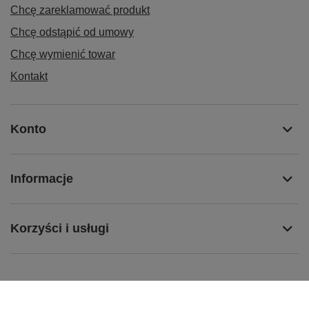
Chcę zareklamować produkt
Chcę odstąpić od umowy
Chcę wymienić towar
Kontakt
Konto
Informacje
Korzyści i usługi
+48 796 758 658
info@greencomputers.pl