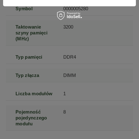
Symbol
0000005280
Taktowanie
3200
szyny pamięci
(MHz)
Typ pamięci
DDR4
Typ złącza
DIMM
Liczba modułów
1
Pojemność
8
pojedynczego
modułu