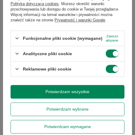
Polityką dotyczącą cookies
. Możesz określić warunki
przechowywania lub dostępu do cookie w Twojej przeglądarce.
Więcej informacji na temat warunków i prywatności można
znaleźć także na stronie
Prywatność i warunki Google
.
Marka
GreenForce
Zawsze
Funkcjonalne pliki cookie (wymagane)
Symbol
7026536571329
aktywne
Analityczne pliki cookie
Gwarancja
Gwarancja na 3
miesiące
Reklamowe pliki cookie
Stan
Używany
Potwierdzam wszystkie
Marka
inna
inny
Potwierdzam wybrane
Model
8GB
Potwierdzam wymagane