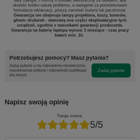
daty zakupu. Prosimy o kontakt telefoniczny ze sklepem, aby
określić krótko naturę problemu, a następnie za pośrednictwem
formularza reklamacji, proszę
zamówić kuriera lub paczkomat.
Gwarancja nie obejmuje lampy projektora, tuszy, tonerów,
głowic drukarek - stanowią one części eksploatacyjne tych
urządzeń, zgodnie z warunkami gwarancji producenta.
Gwarancja na baterię laptopa wynosi 3 miesiące - czas pracy
baterii min. 1h.
Potrzebujesz pomocy? Masz pytania?
Zadaj pytanie a my odpowiemy niezwłocznie,
Zadaj pytanie
najciekawsze pytania i odpowiedzi publikując
dla innych.
Napisz swoją opinię
Twoja ocena:
5/5