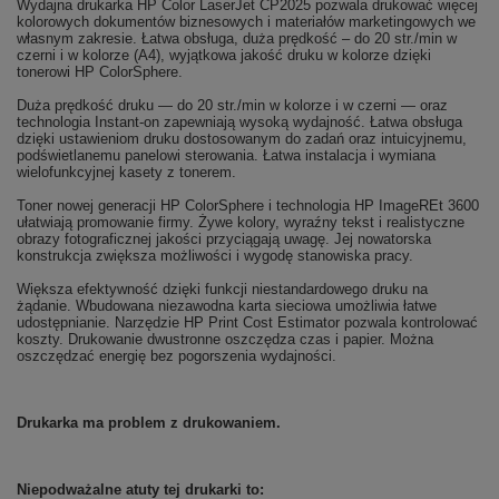
Wydajna drukarka HP Color LaserJet CP2025 pozwala drukować więcej
kolorowych dokumentów biznesowych i materiałów marketingowych we
własnym zakresie. Łatwa obsługa, duża prędkość – do 20 str./min w
czerni i w kolorze (A4), wyjątkowa jakość druku w kolorze dzięki
tonerowi HP ColorSphere.
Duża prędkość druku — do 20 str./min w kolorze i w czerni — oraz
technologia Instant-on zapewniają wysoką wydajność. Łatwa obsługa
dzięki ustawieniom druku dostosowanym do zadań oraz intuicyjnemu,
podświetlanemu panelowi sterowania. Łatwa instalacja i wymiana
wielofunkcyjnej kasety z tonerem.
Toner nowej generacji HP ColorSphere i technologia HP ImageREt 3600
ułatwiają promowanie firmy. Żywe kolory, wyraźny tekst i realistyczne
obrazy fotograficznej jakości przyciągają uwagę. Jej nowatorska
konstrukcja zwiększa możliwości i wygodę stanowiska pracy.
Większa efektywność dzięki funkcji niestandardowego druku na
żądanie. Wbudowana niezawodna karta sieciowa umożliwia łatwe
udostępnianie. Narzędzie HP Print Cost Estimator pozwala kontrolować
koszty. Drukowanie dwustronne oszczędza czas i papier. Można
oszczędzać energię bez pogorszenia wydajności.
Drukarka ma problem z drukowaniem.
Niepodważalne atuty tej drukarki to: