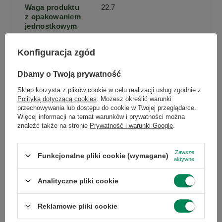
Waga produktu
22.7
z opakowaniem
jednostkowym
Konfiguracja zgód
Szerokość
40.5
produktu
20
Dbamy o Twoją prywatność
Sklep korzysta z plików cookie w celu realizacji usług zgodnie z
Głębokość
45.4
Polityką dotyczącą cookies
. Możesz określić warunki
produktu
przechowywania lub dostępu do cookie w Twojej przeglądarce.
20
Więcej informacji na temat warunków i prywatności można
znaleźć także na stronie
Prywatność i warunki Google
.
Wysokość
32.2
produktu
Zawsze
Funkcjonalne pliki cookie (wymagane)
5
aktywne
Analityczne pliki cookie
Pojemność
500
podajnika
papieru (kartki)
Reklamowe pliki cookie