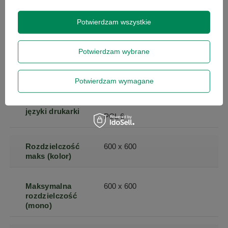
Pojemność
250
odbiornika
Potwierdzam wszystkie
papieru (kartki)
Potwierdzam wybrane
Prędkość druku
20
w czerni
Potwierdzam wymagane
Standardowe
PCL 5C
języki drukarki
PCL 6
Rozdzielczość
600 x 600
maks (kolor)
Maksymalna
600 x 600
rozdzielczość
(mono)