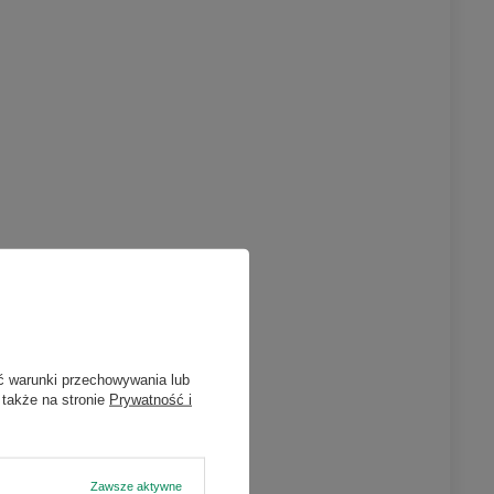
ć warunki przechowywania lub
 także na stronie
Prywatność i
outube)
Zawsze aktywne