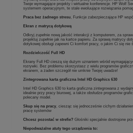
Twoje wymagające projekty i wirtualne konferencje. HP Wolf S
systemem operacyjnym, te stale ewoluujące rozwiązania pomag
Praca bez żadnego stresu
, Funkcje zabezpieczające HP współ
Ekran z matrycą dotykową
Odkryj zupełnie nową jakość interakcji z komputerem, za spra
projektuj zupełnie jak na kartce papieru. Za sprawą matrycy d
dotykowej obsługi zapewni Ci komfort pracy, o jakim Ci się nie ś
Rozdzielczość Full HD
Ekrany Full HD cieszą się dużym uznaniem wśród wymagającyc
rozrywki. Bez problemu skorzystasz z wielu programów graficzn
ekranem, a żaden szczegół nie umknie Twojej uwadze!
Zintegrowana karta graficzna Intel HD Graphics 630
Intel HD Graphics 630 to karta graficzna zintegrowana z wydajn
idealnie przy pracy biurowej, a także obsłudze programów graf
polecany model.
Skup się na pracy
, ciesząc się jednocześnie cichym działanie
pracę systemów
Chcesz pozostać w strefie?
Głośniki specjalnie dostrojone pr
Niepodważalne atuty tego urządzenia to: