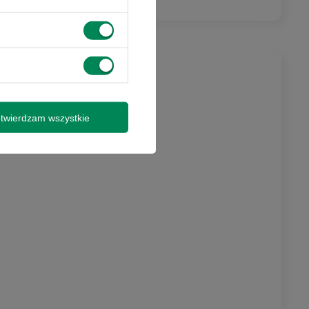
syłki
twierdzam wszystkie
isz się