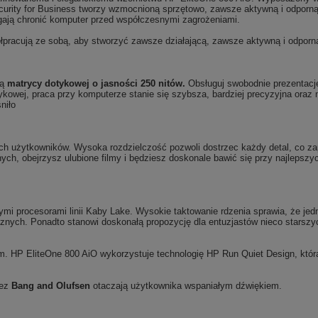
ecurity for Business tworzy wzmocnioną sprzętowo, zawsze aktywną i odporn
ają chronić komputer przed współczesnymi zagrożeniami.
pracują ze sobą, aby stworzyć zawsze działającą, zawsze aktywną i odporn
wą
matrycy dotykowej o jasności 250 nitów.
Obsługuj swobodnie prezentacje,
otykowej, praca przy komputerze stanie się szybsza, bardziej precyzyjna oraz
niło
h użytkowników. Wysoka rozdzielczość pozwoli dostrzec każdy detal, co 
ych, obejrzysz ulubione filmy i będziesz doskonale bawić się przy najlepszy
ymi procesorami linii Kaby Lake. Wysokie taktowanie rdzenia sprawia, że jed
icznych. Ponadto stanowi doskonałą propozycję dla entuzjastów nieco starsz
m. HP EliteOne 800 AiO wykorzystuje technologię HP Run Quiet Design, która
zez
Bang and Olufsen
otaczają użytkownika wspaniałym dźwiękiem.