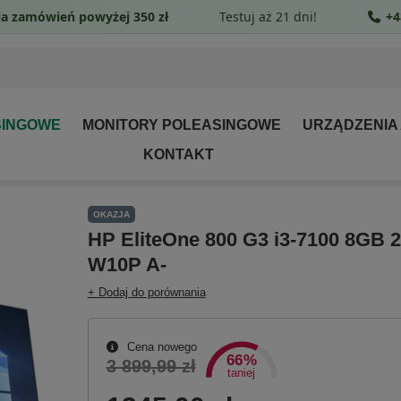
a zamówień powyżej 350 zł
Testuj aż 21 dni!
+4
SINGOWE
MONITORY POLEASINGOWE
URZĄDZENIA
KONTAKT
OKAZJA
HP EliteOne 800 G3 i3-7100 8G
W10P A-
+ Dodaj do porównania
Cena nowego
66%
3 899,99 zł
taniej