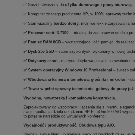
✅ Sprzęt stworzony do
użytku domowego
i
pracy biurowej.
✅ Komputer znanego producenta
HP
, w
100% sprawny techni
✅ Stan wizualny
bardzo dobry
, możliwe lekkie zarysowania na
✅
Procesor serii i3-7100
– idealny do zastosowań średnio pro
✅
Pami
ęć RAM 8GB
– wystarczająca ilość pamięci do realiza
✅
Dysk 256 SSD
– super szybki dysk, wykonany w nowej technol
✅ Dotykowy ekran -
matryca dotykowa pozwoli na swobodne pre
✅
System operacyjny Windows 10 Professional
– świeżo za
✅
Wbudowana kamera internetowa, głośniki i mikrofon
- dl
✅ Towar w pełni sprawny technicznie, gotowy do pracy już
Wygodna, nowatorska i kompaktowa konstrukcja.
Zaprojektowany do współpracy i łączenia się z innymi, eleganc
swoje spotkania dzięki urządzeniu HP EliteOne 800 AiO wyposa
to potężne narzędzie do wirtualnych konferencji.
Wydajność i produktywność. Obudowa typu AiO.
Wyróżnij swoje biuro lub miejsce pracy od zwykłych dzięki wy