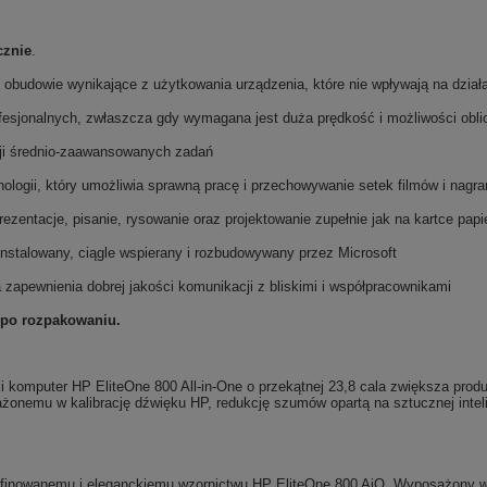
cznie
.
 obudowie wynikające z użytkowania urządzenia, które nie wpływają na dział
fesjonalnych, zwłaszcza gdy wymagana jest duża prędkość i możliwości obl
cji średnio-zaawansowanych zadań
ogii, który umożliwia sprawną pracę i przechowywanie setek filmów i nagrań 
zentacje, pisanie, rysowanie oraz projektowanie zupełnie jak na kartce papi
instalowany, ciągle wspierany i rozbudowywany przez Microsoft
a zapewnienia dobrej jakości komunikacji z bliskimi i współpracownikami
 po rozpakowaniu.
ki komputer HP EliteOne 800 All-in-One o przekątnej 23,8 cala zwiększa prod
żonemu w kalibrację dźwięku HP, redukcję szumów opartą na sztucznej inteli
rafinowanemu i eleganckiemu wzornictwu HP EliteOne 800 AiO. Wyposażony w 