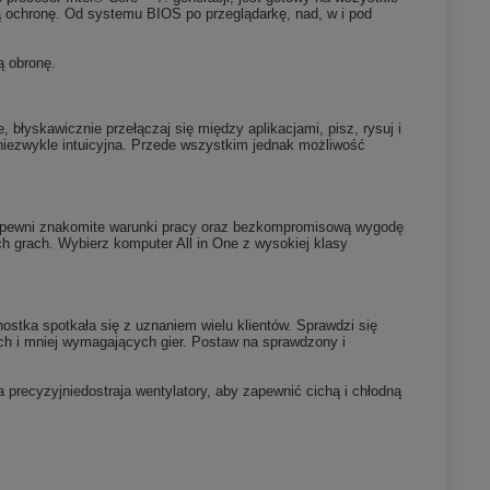
ą ochronę. Od systemu BIOS po przeglądarkę, nad, w i pod
ą obronę.
 błyskawicznie przełączaj się między aplikacjami, pisz, rysuj i
 niezwykle intuicyjna. Przede wszystkim jednak możliwość
zapewni znakomite warunki pracy oraz bezkompromisową wygodę
ch grach. Wybierz komputer All in One z wysokiej klasy
nostka spotkała się z uznaniem wielu klientów. Sprawdzi się
ych i mniej wymagających gier. Postaw na sprawdzony i
 precyzyjniedostraja wentylatory, aby zapewnić cichą i chłodną