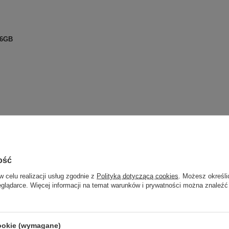
56GB
ość
w celu realizacji usług zgodnie z
Polityką dotyczącą cookies
. Możesz określi
wych, edycja dokumentów, wyliczenia, tworzenie stron www)
eglądarce. Więcej informacji na temat warunków i prywatności można znaleźć
danie poczty email, zakupy online, obróbka zdjęć, media społecznościowe, y
cookie (wymagane)