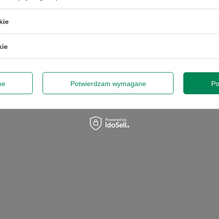
kie
kie
dę na przetwarzanie danych osobowych (adres e-mail) na potrzeby wy
 z informacją handlową. Więcej w
polityce prywatności
.
ne
Potwierdzam wymagane
Po
Zap