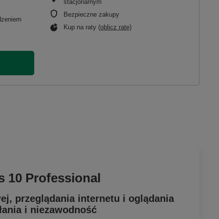
stacjonarnym
Bezpieczne zakupy
adzeniem
Kup na raty (
oblicz ratę
)
10 Professional
, przeglądania internetu i oglądania
ałania i niezawodność