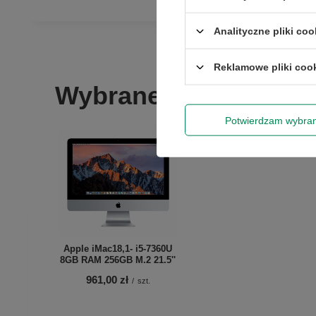
Analityczne pliki coo
Reklamowe pliki coo
Wybrane dla Ciebie
Wyrażam zgo
newslettera
Potwierdzam wybra
Apple iMac18,1- i5-7360U
8GB RAM 256GB M.2 21.5''
961,00 zł
/
szt.