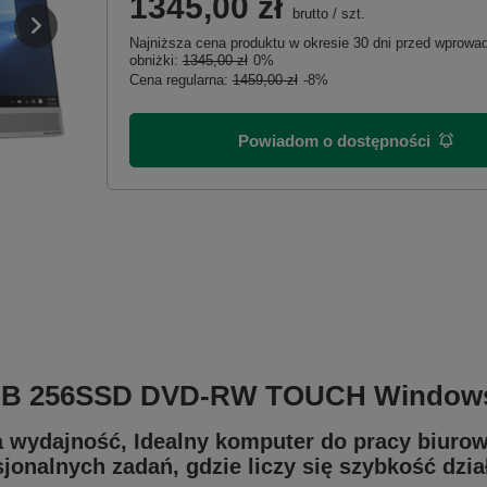
1345,00 zł
brutto
/
szt.
Najniższa cena produktu w okresie 30 dni przed wprow
obniżki:
1345,00 zł
0%
Cena regularna:
1459,00 zł
-8%
Powiadom o dostępności
 8GB 256SSD DVD-RW TOUCH Windows 
wydajność, Idealny komputer do pracy biurowej
sjonalnych zadań, gdzie liczy się szybkość dzi