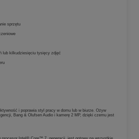
anie sprzętu
iczeniowe
lub kilkudziesięciu tysięcy zdjęć
eru
uktywność i poprawia styl pracy w domu lub w biurze. Ożyw
gencji, Bang & Olufsen Audio i kamerę 2 MP, dzięki czemu jest
procesor Intel® Core™ 7. generacji, jest gotowy na wszystkie