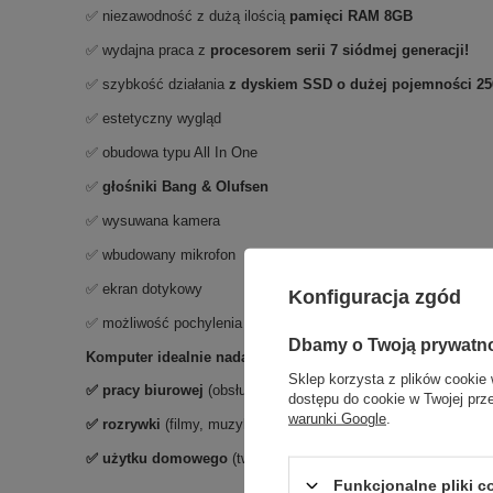
✅ niezawodność z dużą ilością
pamięci RAM 8GB
✅ wydajna praca z
procesorem serii 7 siódmej generacji!
✅ szybkość działania
z dyskiem SSD o dużej pojemności 2
✅ estetyczny wygląd
✅ obudowa typu All In One
✅
głośniki Bang & Olufsen
✅ wysuwana kamera
✅ wbudowany mikrofon
✅ ekran dotykowy
Konfiguracja zgód
✅ możliwość pochylenia oraz pracy w poziomie i pionie
Dbamy o Twoją prywatn
Komputer idealnie nadaje się do:
Sklep korzysta z plików cookie 
✅ pracy biurowej
(obsługa programów sprzedażowych i fakturo
dostępu do cookie w Twojej prz
warunki Google
.
✅ rozrywki
(filmy, muzyka)
✅ użytku domowego
(tworzenie i wydruk dokumentów, przeglą
Funkcjonalne pliki 