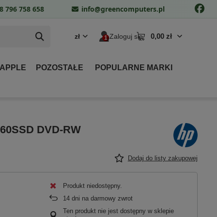
8 796 758 658
info@greencomputers.pl
0,00 zł
zł
Zaloguj się
 APPLE
POZOSTAŁE
POPULARNE MARKI
B 260SSD DVD-RW
Dodaj do listy zakupowej
Produkt niedostępny
14
dni na darmowy zwrot
Ten produkt nie jest dostępny w sklepie