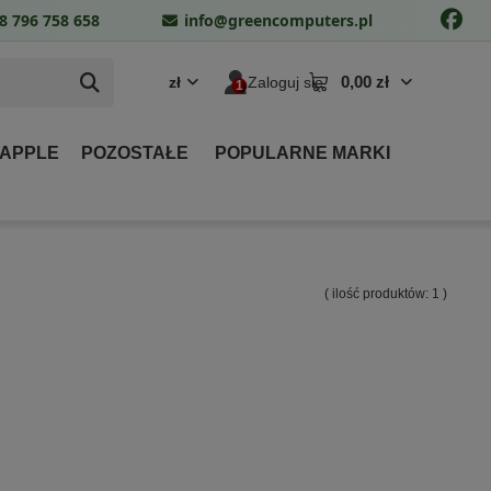
8 796 758 658
info@greencomputers.pl
0,00 zł
zł
Zaloguj się
 APPLE
POZOSTAŁE
POPULARNE MARKI
( ilość produktów:
1
)