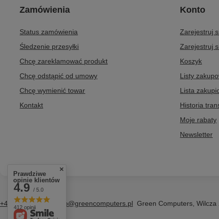
Zamówienia
Konto
Status zamówienia
Zarejestruj 
Śledzenie przesyłki
Zarejestruj s
Chcę zareklamować produkt
Koszyk
Chcę odstąpić od umowy
Listy zakup
Chcę wymienić towar
Lista zakup
Kontakt
Historia tran
Moje rabaty
Newsletter
Prawdziwe
opinie klientów
4.9
/ 5.0
+48 796 758 658
info@greencomputers.pl
Green Computers
,
Wilcza
412 opinii