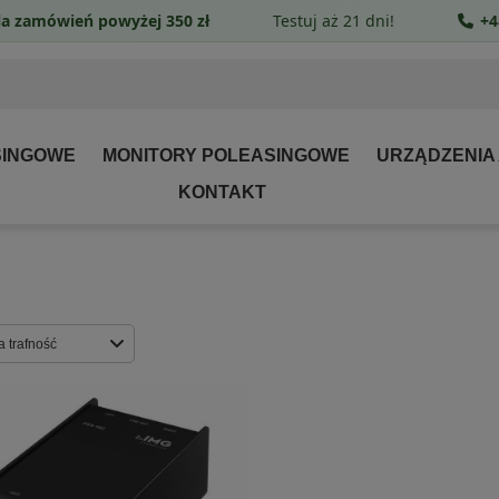
a zamówień powyżej 350 zł
Testuj aż 21 dni!
+4
SINGOWE
MONITORY POLEASINGOWE
URZĄDZENIA
KONTAKT
g
rtowanie
a trafność