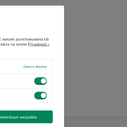
ć warunki przechowywania lub
 także na stronie
Prywatność i
Zawsze aktywne
twierdzam wszystkie