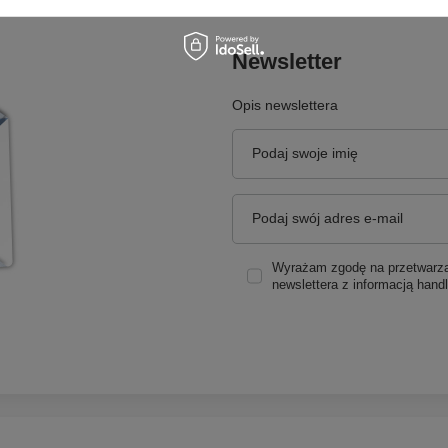
Newsletter
Opis newslettera
Podaj swoje imię
Podaj swój adres e-mail
Wyrażam zgodę na przetwarzan
newslettera z informacją hand