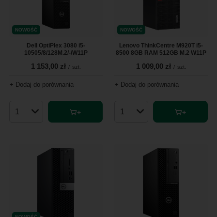
NOWOŚĆ
NOWOŚĆ
Dell OptiPlex 3080 i5-
Lenovo ThinkCentre M920T i5-
10505/8/128M.2/-/W11P
8500 8GB RAM 512GB M.2 W11P
1 153,00 zł
1 009,00 zł
/
szt.
/
szt.
+ Dodaj do porównania
+ Dodaj do porównania
Ilość produktów
Ilość produktów
NOWOŚĆ