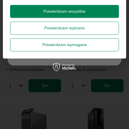
Wyrażam zgodę na przetwarzanie danych osobowych
na potrzeby newslettera. Więcej w
polityce
prywatności
.
Potwierdzam wszystkie
Potwierdzam wybrane
Zapisz się
HP Compaq 8300 Elite i5-3570
Potwierdzam wymagane
4GB RAM 500GB HDD DVD-RW
Lenovo V520s i5-7400 8GB RAM
NL
256GB M.2 DVD-RW W10P
Szanujemy Twoją prywatność – żadnego spamu.
220,00 zł
480,00 zł
/
szt.
/
szt.
+ Dodaj do porównania
+ Dodaj do porównania
Ilość produktów
Ilość produktów