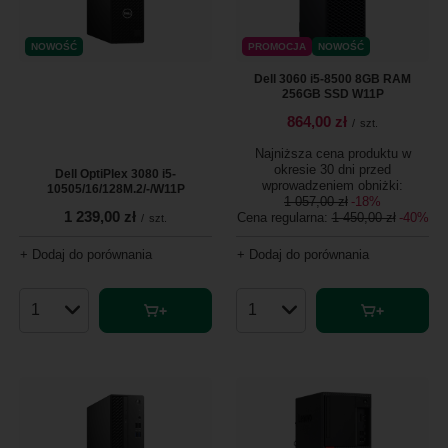
NOWOŚĆ
PROMOCJA
NOWOŚĆ
Dell 3060 i5-8500 8GB RAM
256GB SSD W11P
864,00 zł
/
szt.
Najniższa cena produktu w
okresie 30 dni przed
Dell OptiPlex 3080 i5-
wprowadzeniem obniżki:
10505/16/128M.2/-/W11P
1 057,00 zł
-18%
1 239,00 zł
Cena regularna:
1 450,00 zł
-40%
/
szt.
+ Dodaj do porównania
+ Dodaj do porównania
Ilość produktów
Ilość produktów