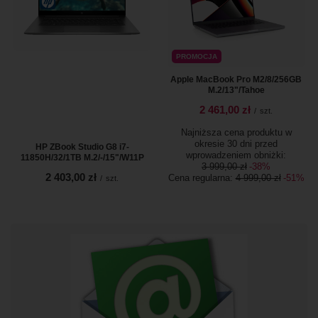
PROMOCJA
Apple MacBook Pro M2/8/256GB
M.2/13"/Tahoe
2 461,00 zł
/
szt.
Najniższa cena produktu w
okresie 30 dni przed
HP ZBook Studio G8 i7-
wprowadzeniem obniżki:
11850H/32/1TB M.2/-/15"/W11P
3 999,00 zł
-38%
2 403,00 zł
Cena regularna:
4 999,00 zł
-51%
/
szt.