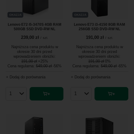
OKAZJA
OKAZJA
Lenovo E72 i5-3470S 4GB RAM
Lenovo E73 i3-4150 8GB RAM
500GB SSD DVD-RW NL
256GB SSD DVD-RW NL
239,00 zł
191,00 zł
/
szt.
/
szt.
Najniższa cena produktu w
Najniższa cena produktu w
okresie 30 dni przed
okresie 30 dni przed
wprowadzeniem obniżki:
wprowadzeniem obniżki:
191,00 zł
+25%
191,00 zł
0%
Cena regularna:
549,00 zł
-56%
Cena regularna:
549,00 zł
-65%
+ Dodaj do porównania
+ Dodaj do porównania
Ilość produktów
Ilość produktów