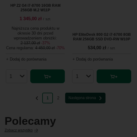
HP Z2 G4 i7-8700 16GB RAM
256GB M.2 W11P
1 345,00 zł
/
szt.
Najniższa cena produktu w
okresie 30 dni przed
HP EliteDesk 800 G2 i7-6700 8GB
wprowadzeniem obniżki:
RAM 256GB SSD DVD-RW W10P
2 137,00 zł
-37%
534,00 zł
Cena regularna:
4 450,00 zł
-70%
/
szt.
+ Dodaj do porównania
+ Dodaj do porównania
Ilość produktów
Ilość produktów
1
2
Następna strona
Polecamy
Zobacz wszystko