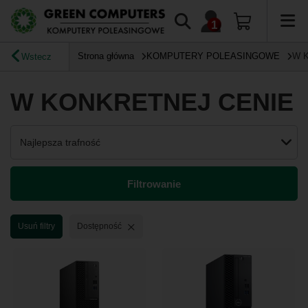
Strona główna
KOMPUTERY POLEASINGOWE
W 
Wstecz
W KONKRETNEJ CENIE
Zmień sortowanie
Najlepsza trafność
Filtrowanie
Usuń filtr
Usuń filtry
Dostępność