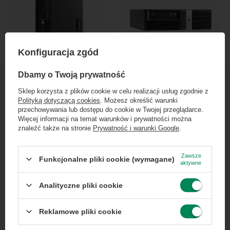
PROMOCJA
Konfiguracja zgód
×
HP Z210 Xeon E3-1225 4GB RAM
Dołącz do newslettera Green
Dbamy o Twoją prywatność
500GB HDD DVD-RW NL
Computers
213,00 zł
/
szt.
Sklep korzysta z plików cookie w celu realizacji usług zgodnie z
Polityką dotyczącą cookies
. Możesz określić warunki
Najniższa cena produktu w
Zgarnij jako pierwszy informacje o zniżkach i
przechowywania lub dostępu do cookie w Twojej przeglądarce.
okresie 30 dni przed
rabatach w naszym sklepie!
HP RP5 RSM Pentium G3420 4GB
Więcej informacji na temat warunków i prywatności można
wprowadzeniem obniżki:
RAM 1TB HDD DVD-RW NL
znaleźć także na stronie
Prywatność i warunki Google
.
278,00 zł
-23%
316,00 zł
Cena regularna:
1 669,00 zł
-87%
/
szt.
...
lub zadzwoń od razu, aby odebrać
przy zamówieniu telefonicznym
Zawsze
+ Dodaj do porównania
+ Dodaj do porównania
Funkcjonalne pliki cookie (wymagane)
aktywne
50 zł rabatu!
Analityczne pliki cookie
Ilość produktów
Ilość produktów
Rabat 50 zł przy zamówieniach powyżej 300 zł. Oferta
jednorazowa, nie łączy się z innymi promocjami i nie
obejmuje zamówień hurtowych.
Reklamowe pliki cookie