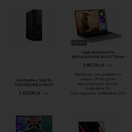
OKAZJA
Apple MacBook Pro
M1Pro/16/500GB M.2/14"/Tahoe
3 461,00 zł
/
szt.
Najniższa cena produktu w
okresie 30 dni przed
Dell OptiPlex 3080 i5-
wprowadzeniem obniżki:
10505/8/128M.2/-/W11P
3 461,00 zł
0%
1 153,00 zł
Cena regularna:
4 999,00 zł
-31%
/
szt.