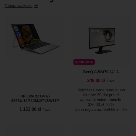
Zobacz wszystko
PROMOCJA
BenQ GW2470 24" A
249,00 zł
/
szt.
Najniższa cena produktu w
okresie 30 dni przed
HP Elite x2 G4 i7-
wprowadzeniem obniżki:
8565U/16/512M.2/T12/W11P
326,00 zł
-23%
1 153,00 zł
Cena regularna:
259,00 zł
-4%
/
szt.