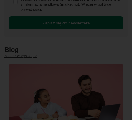
z informacją handlową (marketing). Więcej w
polityce
prywatności.
Zapisz się do newslettera
Blog
Zobacz wszystko