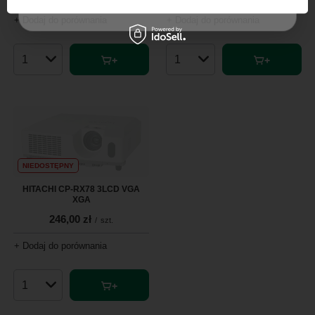
Szanujemy Twoją prywatność – żadnego spamu.
+ Dodaj do porównania
+ Dodaj do porównania
Ilość produktów
Ilość produktów
NIEDOSTĘPNY
HITACHI CP-RX78 3LCD VGA
XGA
246,00 zł
/
szt.
+ Dodaj do porównania
Ilość produktów