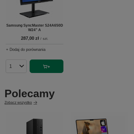
Samsung SyncMaster S24A650D
W24" A
287,00 zł
/
szt.
+ Dodaj do porównania
Ilość produktów
Polecamy
Zobacz wszystko