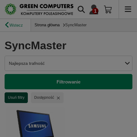
Strona główna
SyncMaster
Wstecz
SyncMaster
Zmień sortowanie
Najlepsza trafność
Filtrowanie
Usuń filtr
Usuń filtry
Dostępność