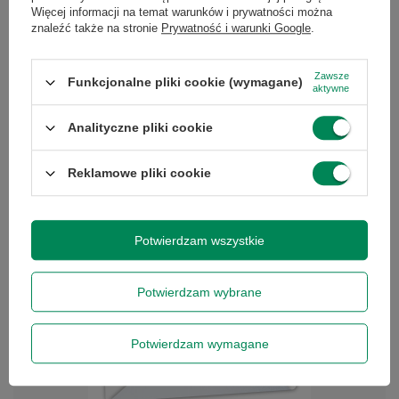
HP EliteDisplay E243 24'' D
Więcej informacji na temat warunków i prywatności można
znaleźć także na stronie
Prywatność i warunki Google
.
123,00 zł
/
szt.
Najniższa cena produktu w
okresie 30 dni przed
Dell Latitude 7430 i5-1245U 16GB
Zawsze
Funkcjonalne pliki cookie (wymagane)
wprowadzeniem obniżki:
aktywne
RAM 512GB M.2 T14'' W11P
259,00 zł
-52%
1 441,00 zł
Cena regularna:
355,00 zł
-65%
/
szt.
Analityczne pliki cookie
Reklamowe pliki cookie
Potwierdzam wszystkie
Potwierdzam wybrane
Potwierdzam wymagane