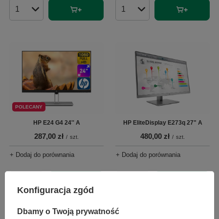
Ilość produktów
Ilość produktów
POLECANY
HP E24 G4 24'' A
HP EliteDisplay E273q 27" A
287,00 zł
480,00 zł
/
szt.
/
szt.
+ Dodaj do porównania
+ Dodaj do porównania
Ilość produktów
Ilość produktów
Konfiguracja zgód
Dbamy o Twoją prywatność