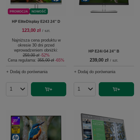
PROMOCJA
NOWOŚĆ
HP EliteDisplay E243 24'' D
123,00 zł
/
szt.
Najniższa cena produktu w
okresie 30 dni przed
wprowadzeniem obniżki:
HP E24i G4 24'' B
259,00 zł
-52%
239,00 zł
Cena regularna:
355,00 zł
-65%
/
szt.
+ Dodaj do porównania
+ Dodaj do porównania
Ilość produktów
Ilość produktów