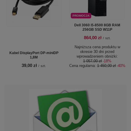
PROMOCJA
Dell 3060 i5-8500 8GB RAM
256GB SSD W11P
864,00 zł
/
szt.
Najniższa cena produktu w
okresie 30 dni przed
Kabel DisplayPort DP-miniDP
wprowadzeniem obniżki:
1,8M
1 057,00 zł
-18%
39,00 zł
Cena regularna:
1 450,00 zł
-40%
/
szt.