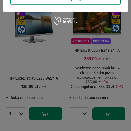
PROMOCJA
PRZECENA
HP EliteDisplay E243 24'' A
259,00 zł
/
szt.
Najniższa cena produktu w
okresie 30 dni przed
wprowadzeniem obniżki:
HP EliteDisplay E273 W27'' A
286,00 zł
-9%
438,00 zł
Cena regularna:
355,00 zł
-27%
/
szt.
+ Dodaj do porównania
+ Dodaj do porównania
Ilość produktów
Ilość produktów