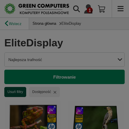
Strona główna
EliteDisplay
Wstecz
EliteDisplay
Zmień sortowanie
Najlepsza trafność
Filtrowanie
Usuń filtr
Usuń filtry
Dostępność