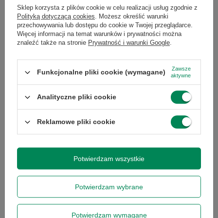
Sklep korzysta z plików cookie w celu realizacji usług zgodnie z
Polityką dotyczącą cookies
. Możesz określić warunki
przechowywania lub dostępu do cookie w Twojej przeglądarce.
Więcej informacji na temat warunków i prywatności można
znaleźć także na stronie
Prywatność i warunki Google
.
OKAZJA
Zawsze
Funkcjonalne pliki cookie (wymagane)
aktywne
HP EliteDisplay E241i 24'' IPS
WUXGA
278,00 zł
Analityczne pliki cookie
/
szt.
Najniższa cena produktu w
okresie 30 dni przed
Reklamowe pliki cookie
HP EliteDisplay E243 IPS
wprowadzeniem obniżki:
1920x1080 FULLHD HDMI A-
278,00 zł
0%
228,00 zł
Cena regularna:
379,00 zł
-27%
/
szt.
Potwierdzam wszystkie
+ Dodaj do porównania
+ Dodaj do porównania
Potwierdzam wybrane
Ilość produktów
Ilość produktów
Potwierdzam wymagane