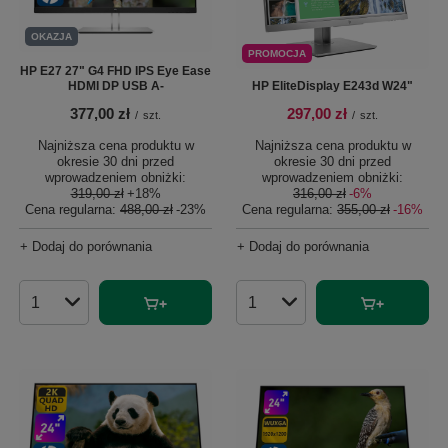
OKAZJA
PROMOCJA
HP E27 27" G4 FHD IPS Eye Ease
HDMI DP USB A-
HP EliteDisplay E243d W24"
377,00 zł
297,00 zł
/
szt.
/
szt.
Najniższa cena produktu w
Najniższa cena produktu w
okresie 30 dni przed
okresie 30 dni przed
wprowadzeniem obniżki:
wprowadzeniem obniżki:
319,00 zł
+18%
316,00 zł
-6%
Cena regularna:
488,00 zł
-23%
Cena regularna:
355,00 zł
-16%
+ Dodaj do porównania
+ Dodaj do porównania
Ilość produktów
Ilość produktów