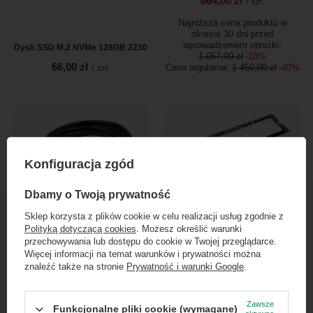
864,00 zł
/
szt.
Najniższa cena produktu w
okresie 30 dni przed
wprowadzeniem obniżki:
Dysk SSD M.2 NVMe 128GB 2230
1 057,00 zł
-18%
66,00 zł
Cena regularna:
1 450,00 zł
-40%
/
szt.
Konfiguracja zgód
×
Dołącz do newslettera Green
Dbamy o Twoją prywatność
Computers
Sklep korzysta z plików cookie w celu realizacji usług zgodnie z
Polityką dotyczącą cookies
. Możesz określić warunki
Zgarnij jako pierwszy informacje o zniżkach i
Kabel DisplayPort DP-miniDP
przechowywania lub dostępu do cookie w Twojej przeglądarce.
1,8M
Dysk SSD M.2 SATA 512GB
rabatach w naszym sklepie!
Więcej informacji na temat warunków i prywatności można
39,00 zł
99,00 zł
znaleźć także na stronie
Prywatność i warunki Google
.
/
szt.
/
szt.
...
lub zadzwoń od razu, aby odebrać
przy zamówieniu telefonicznym
Zawsze
Funkcjonalne pliki cookie (wymagane)