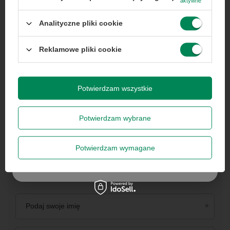
aktywne
50 zł rabatu!
Analityczne pliki cookie
Rabat 50 zł przy zamówieniach powyżej 300 zł. Oferta
jednorazowa, nie łączy się z innymi promocjami i nie
obejmuje zamówień hurtowych.
Reklamowe pliki cookie
Wyrażam zgodę na przetwarzanie danych osobowych
na potrzeby newslettera. Więcej w
polityce
prywatności
.
Potwierdzam wszystkie
Potwierdzam wybrane
Zapisz się
Potwierdzam wymagane
Newsletter
Szanujemy Twoją prywatność – żadnego spamu.
Opis newslettera
Podaj swoje imię