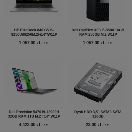
HP EliteBook 840 G5 i5-
Dell OptiPlex XE3 i5-8500 16GB
8250U/8/256M.2/-/14"/W11P
RAM 256GB M.2 W11P
1 057,00 zł
1 057,00 zł
/
szt.
/
szt.
Dell Precision 5470 i9-12900H
Dysk HDD 3,5" SATA3 SATA
32GB RAM 1TB M.2 T14" W11P
320GB
4 422,00 zł
23,00 zł
/
szt.
/
szt.