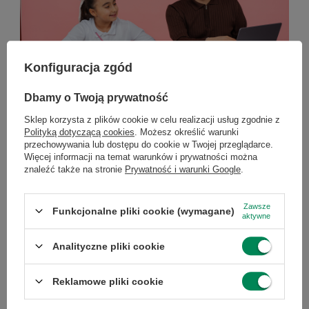
Konfiguracja zgód
Dbamy o Twoją prywatność
Sklep korzysta z plików cookie w celu realizacji usług zgodnie z
Komputer dla nauczyciela – jaki wybrać w 2026
Polityką dotyczącą cookies
. Możesz określić warunki
roku?
przechowywania lub dostępu do cookie w Twojej przeglądarce.
Więcej informacji na temat warunków i prywatności można
Komputer dla nauczyciela – jaki wybrać w 2026 roku?
znaleźć także na stronie
Prywatność i warunki Google
.
Komputer to podstawowe narzędzie pracy każdego
nauczyciela. Powinien bez problemu obsługiwać e-
Zawsze
dziennik, pakiet biurowy, prezentacje oraz lekcje online.
Funkcjonalne pliki cookie (wymagane)
aktywne
Dla większości użytkowników najlepszym wyborem
będzie laptop z procesorem Intel Core i5 lub AMD Ryzen
Analityczne pliki cookie
5, 16 GB pamięci RAM i dyskiem SSD 512 GB. Coraz
większą popularnością cieszą się także komputery
Reklamowe pliki cookie
poleasingowe klasy biznesowej, które oferują wysoką
wydajność, solidne wykonanie i korzystniejszą cenę niż