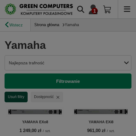
Strona główna
Yamaha
Wstecz
Yamaha
Zmień sortowanie
Najlepsza trafność
Filtrowanie
Usuń filtr
Usuń filtry
Dostępność
YAMAHA EXo8
YAMAHA EXi8
1 249,00 zł
961,00 zł
/
szt.
/
szt.