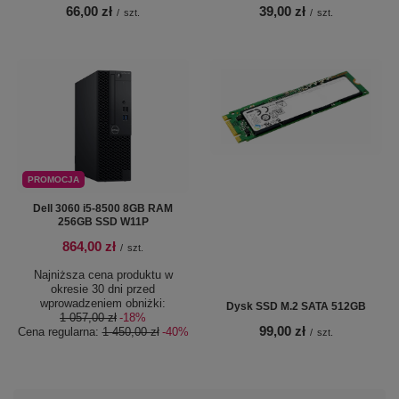
66,00 zł
39,00 zł
/
szt.
/
szt.
PROMOCJA
Dell 3060 i5-8500 8GB RAM
256GB SSD W11P
864,00 zł
/
szt.
Najniższa cena produktu w
okresie 30 dni przed
wprowadzeniem obniżki:
Dysk SSD M.2 SATA 512GB
1 057,00 zł
-18%
99,00 zł
Cena regularna:
1 450,00 zł
-40%
/
szt.