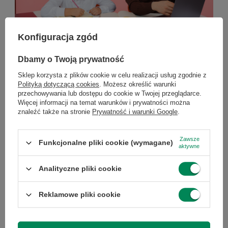
Konfiguracja zgód
Dbamy o Twoją prywatność
Komputer dla nauczyciela – jaki wybrać w 2026
Sklep korzysta z plików cookie w celu realizacji usług zgodnie z
roku?
Polityką dotyczącą cookies
. Możesz określić warunki
przechowywania lub dostępu do cookie w Twojej przeglądarce.
Komputer dla nauczyciela – jaki wybrać w 2026 roku?
Więcej informacji na temat warunków i prywatności można
Komputer to podstawowe narzędzie pracy każdego
znaleźć także na stronie
Prywatność i warunki Google
.
nauczyciela. Powinien bez problemu obsługiwać e-
dziennik, pakiet biurowy, prezentacje oraz lekcje online.
Dla większości użytkowników najlepszym wyborem
Zawsze
Funkcjonalne pliki cookie (wymagane)
aktywne
będzie laptop z procesorem Intel Core i5 lub AMD Ryzen
5, 16 GB pamięci RAM i dyskiem SSD 512 GB. Coraz
Analityczne pliki cookie
większą popularnością cieszą się także komputery
poleasingowe klasy biznesowej, które oferują wysoką
Reklamowe pliki cookie
wydajność, solidne wykonanie i korzystniejszą cenę niż
wiele nowych modeli. W tym poradniku podpowiadamy,
na jakie parametry zwrócić uwagę oraz jaki komputer