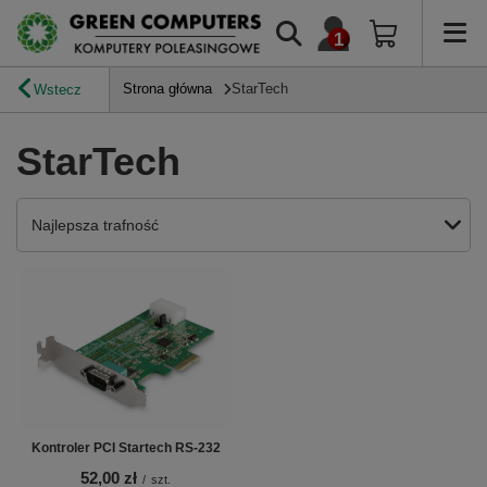
Strona główna
StarTech
Wstecz
StarTech
Zmień sortowanie
Najlepsza trafność
Kontroler PCI Startech RS-232
52,00 zł
/
szt.