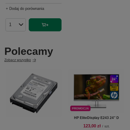
+ Dodaj do porównania
Ilość produktów
Polecamy
Zobacz wszystko
PROMOCJA
HP EliteDisplay E243 24'' D
123,00 zł
/
szt.