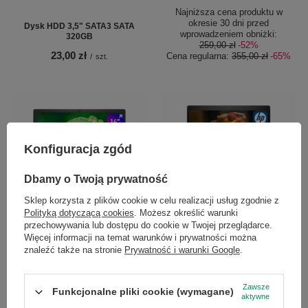
Najniższa cena produktu w
okresie 30 dni przed
Dysk HDD 3,5" SATA3 SATA
wprowadzeniem obniżki:
320GB
259,00 zł
-52%
23,00 zł
Cena regularna:
355,00 zł
-65%
/
szt.
Konfiguracja zgód
Dbamy o Twoją prywatność
Sklep korzysta z plików cookie w celu realizacji usług zgodnie z
Dell Latitude 7430 i5-1245U 16GB
HP EliteBook 840 G5 i5-
Polityką dotyczącą cookies
. Możesz określić warunki
RAM 512GB M.2 T14'' W11P
8250U/8/256M.2/-/14"/W11P
przechowywania lub dostępu do cookie w Twojej przeglądarce.
1 441,00 zł
1 057,00 zł
Więcej informacji na temat warunków i prywatności można
/
szt.
/
szt.
znaleźć także na stronie
Prywatność i warunki Google
.
Zawsze
Funkcjonalne pliki cookie (wymagane)
aktywne