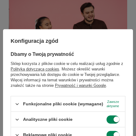
Konfiguracja zgód
Dbamy o Twoją prywatność
Sklep korzysta z plików cookie w celu realizacji usług zgodnie z
Polityką dotyczącą cookies
. Możesz określić warunki
przechowywania lub dostępu do cookie w Twojej przeglądarce.
Komputer dla nauczyciela – jaki wybrać w 2026
Więcej informacji na temat warunków i prywatności można
roku?
znaleźć także na stronie
Prywatność i warunki Google
.
Komputer dla nauczyciela – jaki wybrać w 2026 roku?
Komputer to podstawowe narzędzie pracy każdego
Zawsze
Funkcjonalne pliki cookie (wymagane)
aktywne
nauczyciela. Powinien bez problemu obsługiwać e-
dziennik, pakiet biurowy, prezentacje oraz lekcje online.
Analityczne pliki cookie
Dla większości użytkowników najlepszym wyborem
będzie laptop z procesorem Intel Core i5 lub AMD Ryzen
5, 16 GB pamięci RAM i dyskiem SSD 512 GB. Coraz
Reklamowe pliki cookie