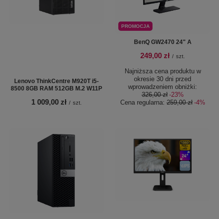
PROMOCJA
BenQ GW2470 24" A
249,00 zł
/
szt.
Najniższa cena produktu w
okresie 30 dni przed
Lenovo ThinkCentre M920T i5-
wprowadzeniem obniżki:
8500 8GB RAM 512GB M.2 W11P
326,00 zł
-23%
1 009,00 zł
Cena regularna:
259,00 zł
-4%
/
szt.