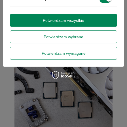
większą popularnością cieszą się także komputery
poleasingowe klasy biznesowej, które oferują wysoką
wydajność, solidne wykonanie i korzystniejszą cenę niż
Potwierdzam wszystkie
wiele nowych modeli. W tym poradniku podpowiadamy,
na jakie parametry zwrócić uwagę oraz jaki komputer
najlepiej sprawdzi się w codziennej pracy nauczyciela.
Potwierdzam wybrane
Czytaj więcej
Potwierdzam wymagane