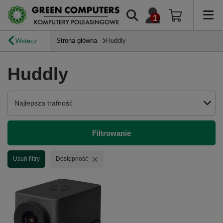
Strona główna
Huddly
Wstecz
Huddly
Zmień sortowanie
Najlepsza trafność
Filtrowanie
Usuń filtr
Usuń filtry
Dostępność