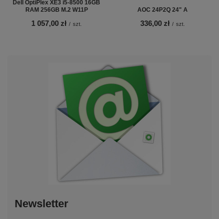
Dell OptiPlex XE3 i5-8500 16GB
RAM 256GB M.2 W11P
AOC 24P2Q 24" A
1 057,00 zł
336,00 zł
/
szt.
/
szt.
Newsletter