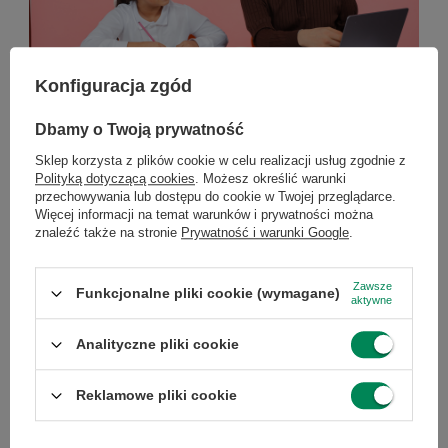
Konfiguracja zgód
Dbamy o Twoją prywatność
Komputer dla nauczyciela – jaki wybrać w 2026
Sklep korzysta z plików cookie w celu realizacji usług zgodnie z
roku?
Polityką dotyczącą cookies
. Możesz określić warunki
przechowywania lub dostępu do cookie w Twojej przeglądarce.
Komputer dla nauczyciela – jaki wybrać w 2026 roku?
Więcej informacji na temat warunków i prywatności można
znaleźć także na stronie
Prywatność i warunki Google
.
Komputer to podstawowe narzędzie pracy każdego
nauczyciela. Powinien bez problemu obsługiwać e-
dziennik, pakiet biurowy, prezentacje oraz lekcje online.
Zawsze
Funkcjonalne pliki cookie (wymagane)
Dla większości użytkowników najlepszym wyborem
aktywne
będzie laptop z procesorem Intel Core i5 lub AMD Ryzen
5, 16 GB pamięci RAM i dyskiem SSD 512 GB. Coraz
Analityczne pliki cookie
większą popularnością cieszą się także komputery
poleasingowe klasy biznesowej, które oferują wysoką
Reklamowe pliki cookie
wydajność, solidne wykonanie i korzystniejszą cenę niż
wiele nowych modeli. W tym poradniku podpowiadamy,