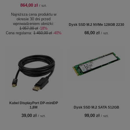
864,00 zł
/
szt.
Najniższa cena produktu w
okresie 30 dni przed
wprowadzeniem obniżki:
Dysk SSD M.2 NVMe 128GB 2230
1 057,00 zł
-18%
66,00 zł
Cena regularna:
1 450,00 zł
-40%
/
szt.
Kabel DisplayPort DP-miniDP
1,8M
Dysk SSD M.2 SATA 512GB
39,00 zł
99,00 zł
/
szt.
/
szt.