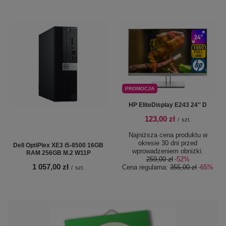
PROMOCJA
HP EliteDisplay E243 24'' D
123,00 zł
/
szt.
Najniższa cena produktu w
okresie 30 dni przed
Dell OptiPlex XE3 i5-8500 16GB
wprowadzeniem obniżki:
RAM 256GB M.2 W11P
259,00 zł
-52%
1 057,00 zł
Cena regularna:
355,00 zł
-65%
/
szt.