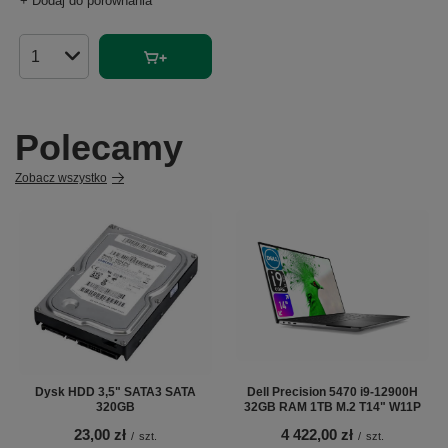
+ Dodaj do porównania
Ilość produktów
Polecamy
Zobacz wszystko
Dysk HDD 3,5" SATA3 SATA
Dell Precision 5470 i9-12900H
320GB
32GB RAM 1TB M.2 T14" W11P
23,00 zł
4 422,00 zł
/
szt.
/
szt.