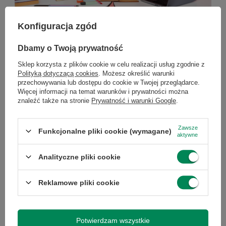
Konfiguracja zgód
Komputer dla nauczyciela – jaki wybrać w 2026
Dbamy o Twoją prywatność
roku?
Sklep korzysta z plików cookie w celu realizacji usług zgodnie z
Komputer dla nauczyciela – jaki wybrać w 2026 roku?
Polityką dotyczącą cookies
. Możesz określić warunki
przechowywania lub dostępu do cookie w Twojej przeglądarce.
Komputer to podstawowe narzędzie pracy każdego
Więcej informacji na temat warunków i prywatności można
nauczyciela. Powinien bez problemu obsługiwać e-
znaleźć także na stronie
Prywatność i warunki Google
.
dziennik, pakiet biurowy, prezentacje oraz lekcje online.
Dla większości użytkowników najlepszym wyborem
Zawsze
będzie laptop z procesorem Intel Core i5 lub AMD Ryzen
Funkcjonalne pliki cookie (wymagane)
aktywne
5, 16 GB pamięci RAM i dyskiem SSD 512 GB. Coraz
większą popularnością cieszą się także komputery
Analityczne pliki cookie
poleasingowe klasy biznesowej, które oferują wysoką
wydajność, solidne wykonanie i korzystniejszą cenę niż
Reklamowe pliki cookie
wiele nowych modeli. W tym poradniku podpowiadamy,
na jakie parametry zwrócić uwagę oraz jaki komputer
najlepiej sprawdzi się w codziennej pracy nauczyciela.
Potwierdzam wszystkie
Czytaj więcej