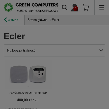
Strona główna
Ecler
Wstecz
Ecler
Zmień sortowanie
Najlepsza trafność
Głośniki ecler AUDEO106P
480,00 zł
/
szt.