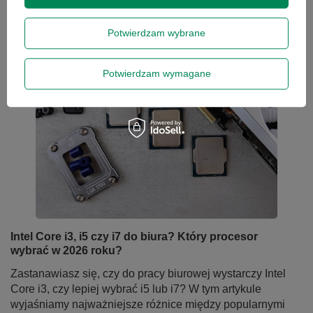
Potwierdzam wybrane
Potwierdzam wymagane
Intel Core i3, i5 czy i7 do biura? Który procesor
wybrać w 2026 roku?
Zastanawiasz się, czy do pracy biurowej wystarczy Intel
Core i3, czy lepiej wybrać i5 lub i7? W tym artykule
wyjaśniamy najważniejsze różnice między popularnymi