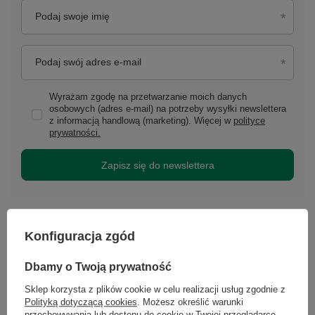
Podaj swoje imię
Podaj swój adres e-mail
Wyrażam zgodę na przetwarzanie moich danych
osobowych (adres e-mail) na potrzeby wysyłki newslettera
z informacją handlową (marketing). Więcej w
polityce
prywatności.
Zapisz się do newslettera
Blog
Konfiguracja zgód
Zobacz wszystko
Dbamy o Twoją prywatność
Sklep korzysta z plików cookie w celu realizacji usług zgodnie z
Polityką dotyczącą cookies
. Możesz określić warunki
przechowywania lub dostępu do cookie w Twojej przeglądarce.