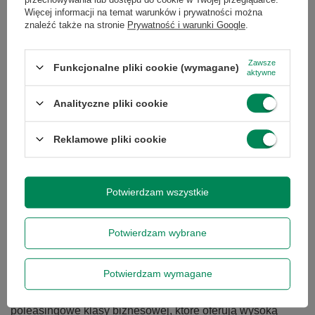
Więcej informacji na temat warunków i prywatności można
znaleźć także na stronie
Prywatność i warunki Google
.
Zawsze
Funkcjonalne pliki cookie (wymagane)
aktywne
Analityczne pliki cookie
Reklamowe pliki cookie
Komputer dla nauczyciela – jaki wybrać w 2026
roku?
Komputer dla nauczyciela – jaki wybrać w 2026 roku?
Potwierdzam wszystkie
Komputer to podstawowe narzędzie pracy każdego
nauczyciela. Powinien bez problemu obsługiwać e-
dziennik, pakiet biurowy, prezentacje oraz lekcje online.
Potwierdzam wybrane
Dla większości użytkowników najlepszym wyborem
będzie laptop z procesorem Intel Core i5 lub AMD Ryzen
Potwierdzam wymagane
5, 16 GB pamięci RAM i dyskiem SSD 512 GB. Coraz
większą popularnością cieszą się także komputery
poleasingowe klasy biznesowej, które oferują wysoką