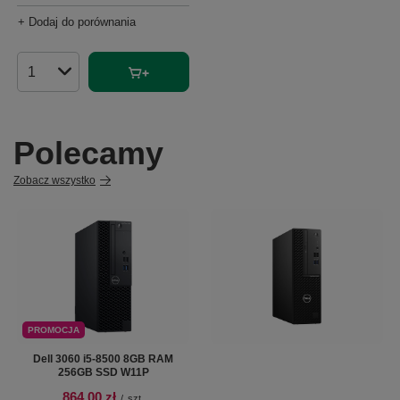
+ Dodaj do porównania
Ilość produktów
Polecamy
Zobacz wszystko
PROMOCJA
Dell 3060 i5-8500 8GB RAM
256GB SSD W11P
864,00 zł
/
szt.