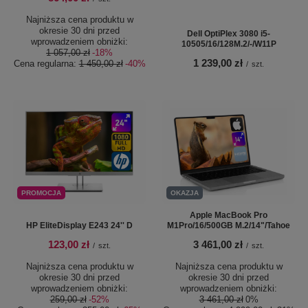
Najniższa cena produktu w
okresie 30 dni przed
Dell OptiPlex 3080 i5-
wprowadzeniem obniżki:
10505/16/128M.2/-/W11P
1 057,00 zł
-18%
1 239,00 zł
Cena regularna:
1 450,00 zł
-40%
/
szt.
PROMOCJA
OKAZJA
Apple MacBook Pro
HP EliteDisplay E243 24'' D
M1Pro/16/500GB M.2/14"/Tahoe
123,00 zł
3 461,00 zł
/
szt.
/
szt.
Najniższa cena produktu w
Najniższa cena produktu w
okresie 30 dni przed
okresie 30 dni przed
wprowadzeniem obniżki:
wprowadzeniem obniżki:
259,00 zł
-52%
3 461,00 zł
0%