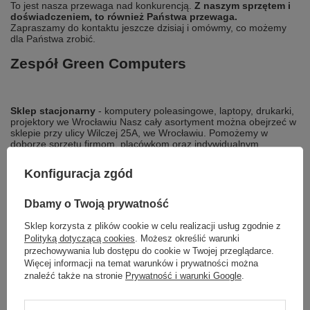
To jest nasza przewaga nad konkurencją.
Z naszym sprzętem i
doświadczeniem, to również Państwa przewaga.
​
Zapraszamy do kontaktu jeszcze dzisiaj i omówmy, co możemy
dla Państwa zrobić. ​
Zespół Green Computers
Sklep stacjonarny
- komputery poleasingowe, laptopy, drukarki,
projektory we Wrocławiu Nasz cały asortyment można obejrzeć w
sklepie przy ulicy Wilczej 25A, we Wrocławiu. Pomożemy w
doborze sprzętu firmom, placówkom oraz indywidualnym
użytkownikom. Na miejscu można również dokładnie obejrzeć
każdą sztukę oraz dobrać akcesoria, odpowiednie do danego
Konfiguracja zgód
urządzenia. Jesteśmy do Państwa dyspozycji od poniedziałku do
piątku, w godzinach od 8 do 16.
Dbamy o Twoją prywatność
Sklep korzysta z plików cookie w celu realizacji usług zgodnie z
Polityką dotyczącą cookies
. Możesz określić warunki
przechowywania lub dostępu do cookie w Twojej przeglądarce.
Więcej informacji na temat warunków i prywatności można
znaleźć także na stronie
Prywatność i warunki Google
.