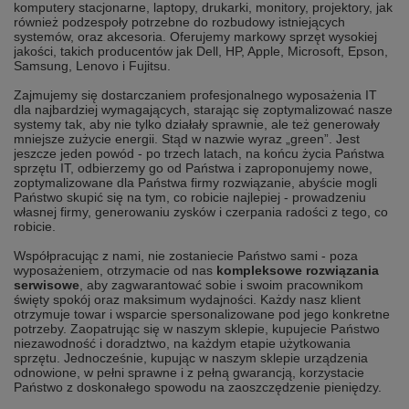
komputery stacjonarne, laptopy, drukarki, monitory, projektory, jak
również podzespoły potrzebne do rozbudowy istniejących
systemów, oraz akcesoria. Oferujemy markowy sprzęt wysokiej
jakości, takich producentów jak Dell, HP, Apple, Microsoft, Epson,
Samsung, Lenovo i Fujitsu.
Zajmujemy się dostarczaniem profesjonalnego wyposażenia IT
dla najbardziej wymagających, starając się zoptymalizować nasze
systemy tak, aby nie tylko działały sprawnie, ale też generowały
mniejsze zużycie energii. Stąd w nazwie wyraz „green”. Jest
jeszcze jeden powód - po trzech latach, na końcu życia Państwa
sprzętu IT, odbierzemy go od Państwa i zaproponujemy nowe,
zoptymalizowane dla Państwa firmy rozwiązanie, abyście mogli
Państwo skupić się na tym, co robicie najlepiej - prowadzeniu
własnej firmy, generowaniu zysków i czerpania radości z tego, co
robicie.
Współpracując z nami, nie zostaniecie Państwo sami - poza
wyposażeniem, otrzymacie od nas
kompleksowe rozwiązania
serwisowe
, aby zagwarantować sobie i swoim pracownikom
święty spokój oraz maksimum wydajności. Każdy nasz klient
otrzymuje towar i wsparcie spersonalizowane pod jego konkretne
potrzeby. Zaopatrując się w naszym sklepie, kupujecie Państwo
niezawodność i doradztwo, na każdym etapie użytkowania
sprzętu. Jednocześnie, kupując w naszym sklepie urządzenia
odnowione, w pełni sprawne i z pełną gwarancją, korzystacie
Państwo z doskonałego spowodu na zaoszczędzenie pieniędzy.