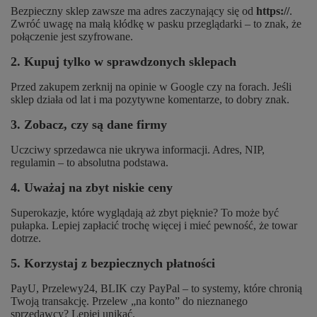
Bezpieczny sklep zawsze ma adres zaczynający się od
https://
.
Zwróć uwagę na małą kłódkę w pasku przeglądarki – to znak, że
połączenie jest szyfrowane.
2. Kupuj tylko w sprawdzonych sklepach
Przed zakupem zerknij na opinie w Google czy na forach. Jeśli
sklep działa od lat i ma pozytywne komentarze, to dobry znak.
3. Zobacz, czy są dane firmy
Uczciwy sprzedawca nie ukrywa informacji. Adres, NIP,
regulamin – to absolutna podstawa.
4. Uważaj na zbyt niskie ceny
Superokazje, które wyglądają aż zbyt pięknie? To może być
pułapka. Lepiej zapłacić trochę więcej i mieć pewność, że towar
dotrze.
5. Korzystaj z bezpiecznych płatności
PayU, Przelewy24, BLIK czy PayPal – to systemy, które chronią
Twoją transakcję. Przelew „na konto” do nieznanego
sprzedawcy? Lepiej unikać.