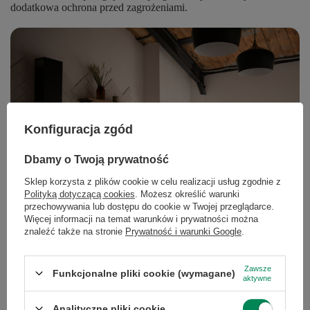
dodatkowa ochrona przed zagrożeniami.
Konfiguracja zgód
Dbamy o Twoją prywatność
Sklep korzysta z plików cookie w celu realizacji usług zgodnie z
Polityką dotyczącą cookies
. Możesz określić warunki
przechowywania lub dostępu do cookie w Twojej przeglądarce.
Więcej informacji na temat warunków i prywatności można
znaleźć także na stronie
Prywatność i warunki Google
.
Jak rozpoznać zaufany sklep
internetowy?
Zawsze
Funkcjonalne pliki cookie (wymagane)
aktywne
Bezpieczny sklep internetowy można łatwo poznać. Powinien:
Analityczne pliki cookie