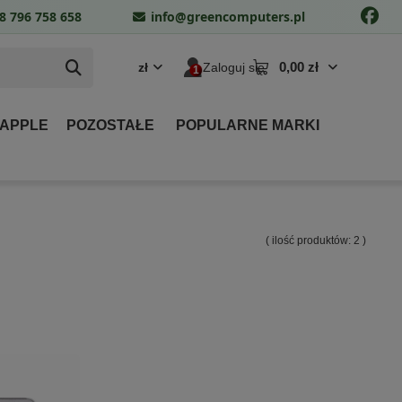
8 796 758 658
info@greencomputers.pl
0,00 zł
zł
Zaloguj się
 APPLE
POZOSTAŁE
POPULARNE MARKI
( ilość produktów:
2
)