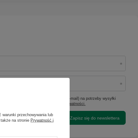
ie moich danych osobowych (adres e-mail) na potrzeby wysyłki
lową (marketing). Więcej w
polityce prywatności.
ć warunki przechowywania lub
Zapisz się do newslettera
 także na stronie
Prywatność i