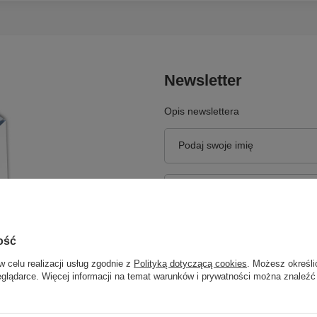
Newsletter
Opis newslettera
Podaj swoje imię
Podaj swój adres e-mail
Wyrażam zgodę na przetwarzan
newslettera z informacją hand
ość
w celu realizacji usług zgodnie z
Polityką dotyczącą cookies
. Możesz określi
eglądarce. Więcej informacji na temat warunków i prywatności można znaleźć