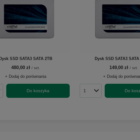
Dysk SSD SATA3 SATA 2TB
Dysk SSD SATA3 SATA
480,00 zł
149,00 zł
/
szt.
/
szt.
+ Dodaj do porównania
+ Dodaj do porówna
Do koszyka
Do kos
roduktów
Ilość produktów