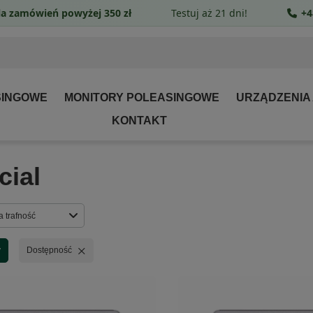
a zamówień powyżej 350 zł
Testuj aż 21 dni!
+4
SINGOWE
MONITORY POLEASINGOWE
URZĄDZENIA
KONTAKT
cial
rtowanie
a trafność
Usuń filtr
y
Dostępność