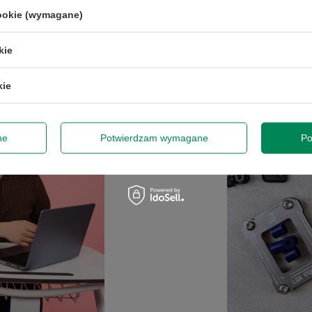
cookie (wymagane)
kie
kie
ne
Potwierdzam wymagane
Po