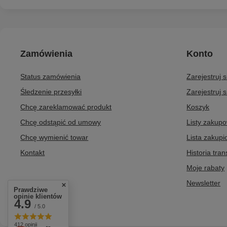
Zamówienia
Konto
Status zamówienia
Zarejestruj 
Śledzenie przesyłki
Zarejestruj s
Chcę zareklamować produkt
Koszyk
Chcę odstąpić od umowy
Listy zakup
Chcę wymienić towar
Lista zakup
Kontakt
Historia tran
Moje rabaty
Newsletter
Prawdziwe
opinie klientów
4.9
/ 5.0
412 opinii