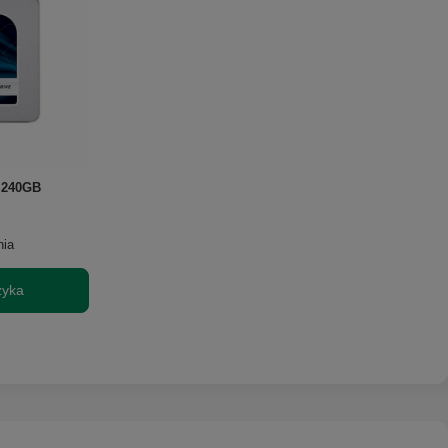
 240GB
nia
zyka