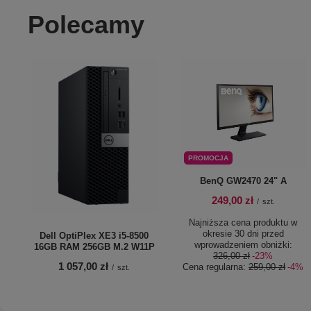
Polecamy
PROMOCJA
BenQ GW2470 24" A
249,00 zł
/
szt.
Najniższa cena produktu w
okresie 30 dni przed
Dell OptiPlex XE3 i5-8500
wprowadzeniem obniżki:
16GB RAM 256GB M.2 W11P
326,00 zł
-23%
1 057,00 zł
Cena regularna:
259,00 zł
-4%
/
szt.