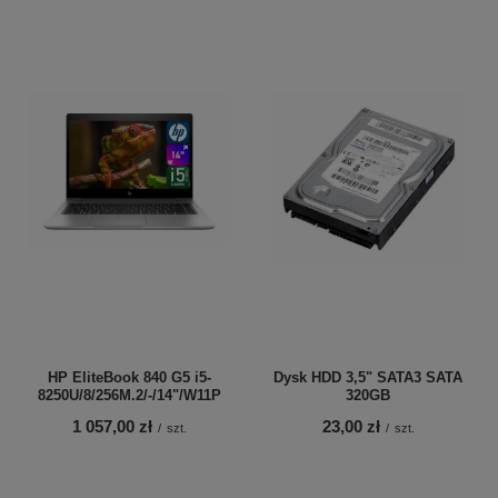
HP EliteBook 840 G5 i5-
Dysk HDD 3,5" SATA3 SATA
8250U/8/256M.2/-/14"/W11P
320GB
1 057,00 zł
23,00 zł
/
szt.
/
szt.