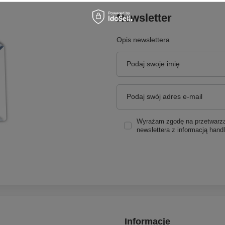
Newsletter
Opis newslettera
Podaj swoje imię
Podaj swój adres e-mail
Wyrażam zgodę na przetwarzan
newslettera z informacją hand
Informacje