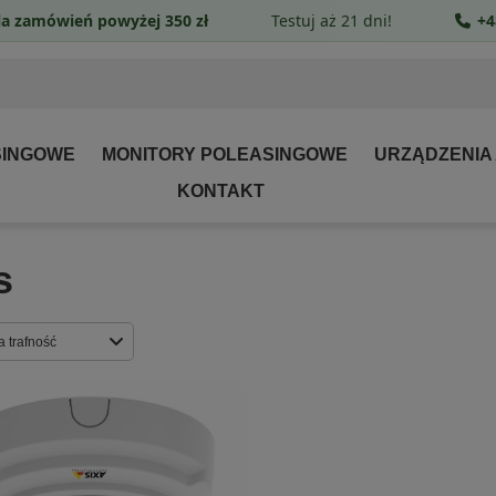
a zamówień powyżej 350 zł
Testuj aż 21 dni!
+4
SINGOWE
MONITORY POLEASINGOWE
URZĄDZENIA
KONTAKT
s
rtowanie
a trafność