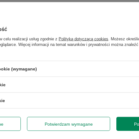
ość
w celu realizacji usług zgodnie z
Polityką dotyczącą cookies
. Możesz określi
eglądarce. Więcej informacji na temat warunków i prywatności można znaleźć
cookie (wymagane)
kie
HP Elite x2 G4 i7-
8565U/16/512M.2/T12/W11P
AOC 24P2Q 24" A
1 153,00 zł
336,00 zł
/
szt.
/
szt.
kie
ne
Potwierdzam wymagane
Po