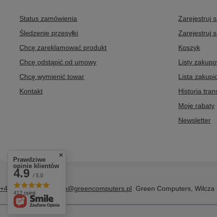
Status zamówienia
Zarejestruj 
Śledzenie przesyłki
Zarejestruj s
Chcę zareklamować produkt
Koszyk
Chcę odstąpić od umowy
Listy zakup
Chcę wymienić towar
Lista zakup
Kontakt
Historia tran
Moje rabaty
Newsletter
Prawdziwe
opinie klientów
4.9
/ 5.0
+48 796 758 658
info@greencomputers.pl
Green Computers
,
Wilcza
412 opinii