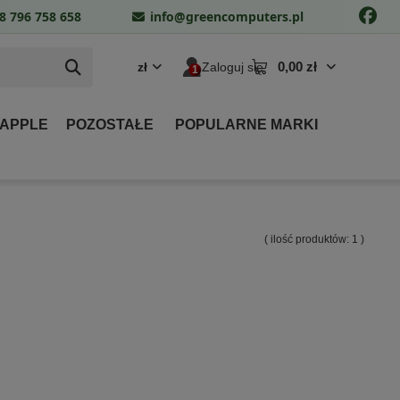
8 796 758 658
info@greencomputers.pl
0,00 zł
zł
Zaloguj się
 APPLE
POZOSTAŁE
POPULARNE MARKI
( ilość produktów:
1
)