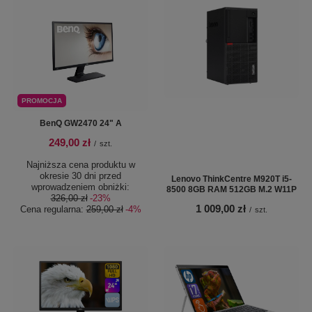
PROMOCJA
BenQ GW2470 24" A
249,00 zł
/
szt.
Najniższa cena produktu w
okresie 30 dni przed
Lenovo ThinkCentre M920T i5-
wprowadzeniem obniżki:
8500 8GB RAM 512GB M.2 W11P
326,00 zł
-23%
1 009,00 zł
Cena regularna:
259,00 zł
-4%
/
szt.