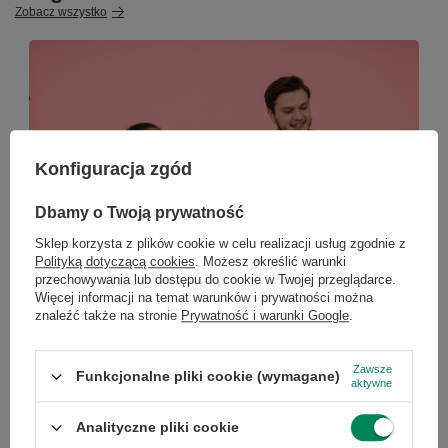
Zobacz wszystko
Konfiguracja zgód
×
Dołącz do newslettera Green
Dbamy o Twoją prywatność
Computers
Sklep korzysta z plików cookie w celu realizacji usług zgodnie z
Polityką dotyczącą cookies
. Możesz określić warunki
Zgarnij jako pierwszy informacje o zniżkach i
przechowywania lub dostępu do cookie w Twojej przeglądarce.
rabatach w naszym sklepie!
Więcej informacji na temat warunków i prywatności można
znaleźć także na stronie
Prywatność i warunki Google
.
Komputer dla nauczyciela – jaki wybrać w 2026
roku?
...
lub zadzwoń od razu, aby odebrać
przy zamówieniu telefonicznym
Zawsze
Funkcjonalne pliki cookie (wymagane)
Komputer dla nauczyciela – jaki wybrać w 2026 roku?
aktywne
50 zł rabatu!
Komputer to podstawowe narzędzie pracy każdego
nauczyciela. Powinien bez problemu obsługiwać e-
Analityczne pliki cookie
dziennik, pakiet biurowy, prezentacje oraz lekcje online.
Rabat 50 zł przy zamówieniach powyżej 300 zł. Oferta