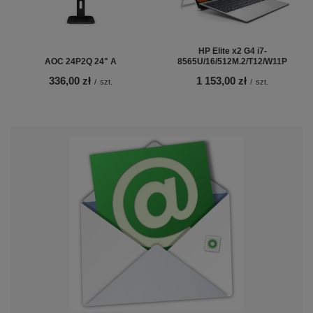
HP Elite x2 G4 i7-
AOC 24P2Q 24" A
8565U/16/512M.2/T12/W11P
336,00 zł
1 153,00 zł
/
szt.
/
szt.