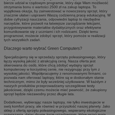
bierze udział w rządowym programie, który daje Wam możliwość
otrzymania bonu o wartości 2500 zł na zakup laptopa. To
wyjątkowa okazja, by zainwestować w nowoczesny sprzęt, który
znacznie ułatwi i usprawni Waszą codzienną pracę edukacyjną. W
dobie cyfryzacji nauczania, odpowiedni laptop to niezbędne
narzędzie, które pozwoli na łatwiejsze zarządzanie lekcjami,
przygotowywanie materiałów dydaktycznych oraz efektywne
komunikowanie się z uczniami i ich rodzicami. Dzięki temu
programowi, możecie zdobyć sprzęt, który pomoże w realizacji
tych wszystkich zadań.
Dlaczego warto wybrać Green Computers?
Specjalizujemy się w sprzedaży sprzętu poleasingowego, który
łączy wysoką jakość z atrakcyjną ceną. Nasza oferta jest
skierowana do osób, które chcą zdobyć wydajny sprzęt
komputerowy w korzystnej cenie, nie rezygnując przy tym z
wysokiej jakości. Współpracujemy z renomowanymi firmami, co
pozwala nam oferować laptopy, które są w doskonałym stanie
technicznym, mimo że były wcześniej użytkowane. W każdym z
naszych produktów przeprowadzamy szczegółowe testy
jakościowe, dzięki czemu możecie mieć pewność, że zakupiony
sprzęt będzie niezawodny przez długie lata.
Dodatkowo, wybierając nasze laptopy, nie tylko inwestujecie w
swój komfort pracy, ale również w przyszłość naszej planety. Jako
sklep z ofertą sprzętu poleasingowego, wspieramy ekologiczne
rozwiązania, dając drugie życie urządzeniom, które wciąż mają