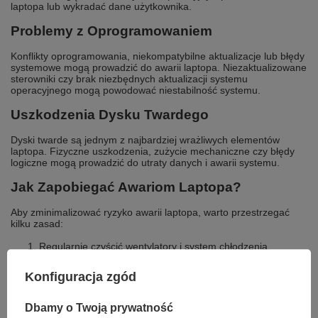
laptopa lub wykradać dane użytkownika.
Problemy z Oprogramowaniem
Konflikty oprogramowania, niekompatybilne aktualizacje lub błędy
systemowe mogą prowadzić do awarii laptopa. Niezaktualizowane
sterowniki czy brak niezbędnych aktualizacji systemu
operacyjnego mogą powodować niestabilność systemu.
Uszkodzenia Dysku Twardego
Dyski twarde są jednym z najbardziej wrażliwych elementów
laptopa. Fizyczne uszkodzenia, zużycie mechaniczne czy błędy
logiczne mogą prowadzić do utraty danych i awarii systemu.
Jak Zapobiegać Awariom Laptopa?
Aby zminimalizować ryzyko awarii laptopa, warto przestrzegać
kilku zasad:
Regularnie czyścić wentylatory i system chłodzenia.
Unikać narażania laptopa na uszkodzenia mechaniczne.
Konfiguracja zgód
Regularnie aktualizować oprogramowanie i system
operacyjny.
Dbamy o Twoją prywatność