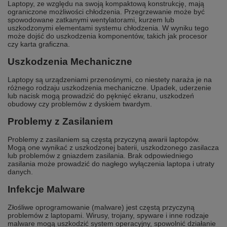
Laptopy, ze względu na swoją kompaktową konstrukcję, mają
ograniczone możliwości chłodzenia. Przegrzewanie może być
spowodowane zatkanymi wentylatorami, kurzem lub
uszkodzonymi elementami systemu chłodzenia. W wyniku tego
może dojść do uszkodzenia komponentów, takich jak procesor
czy karta graficzna.
Uszkodzenia Mechaniczne
Laptopy są urządzeniami przenośnymi, co niestety naraża je na
różnego rodzaju uszkodzenia mechaniczne. Upadek, uderzenie
lub nacisk mogą prowadzić do pęknięć ekranu, uszkodzeń
obudowy czy problemów z dyskiem twardym.
Problemy z Zasilaniem
Problemy z zasilaniem są częstą przyczyną awarii laptopów.
Mogą one wynikać z uszkodzonej baterii, uszkodzonego zasilacza
lub problemów z gniazdem zasilania. Brak odpowiedniego
zasilania może prowadzić do nagłego wyłączenia laptopa i utraty
danych.
Infekcje Malware
Złośliwe oprogramowanie (malware) jest częstą przyczyną
problemów z laptopami. Wirusy, trojany, spyware i inne rodzaje
malware mogą uszkodzić system operacyjny, spowolnić działanie