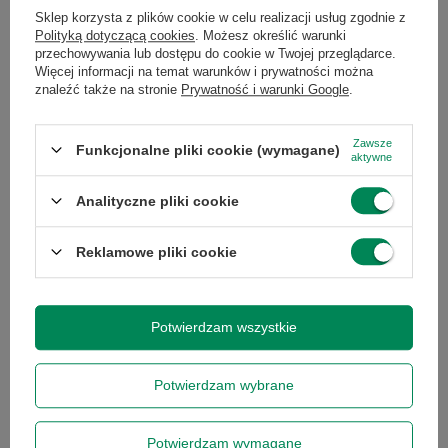
Używać programów antywirusowych do ochrony przed
Sklep korzysta z plików cookie w celu realizacji usług zgodnie z
malware.
Polityką dotyczącą cookies
. Możesz określić warunki
przechowywania lub dostępu do cookie w Twojej przeglądarce.
Używać oryginalnych akcesoriów, takich jak zasilacze i
Więcej informacji na temat warunków i prywatności można
baterie.
znaleźć także na stronie
Prywatność i warunki Google
.
W przypadku starszych urządzeń lub wtedy, gdy naprawa nie jest
opłacalna, dobrym rozwiązaniem może być zakup
laptopa
poleasingowego
, który często jest w świetnym stanie
Zawsze
Funkcjonalne pliki cookie (wymagane)
technicznym.
aktywne
Pamiętaj, że dbanie o laptopa to inwestycja w jego
Analityczne pliki cookie
długowieczność i niezawodność. Zastosowanie powyższych
wskazówek pomoże uniknąć wielu problemów i przedłużyć
żywotność urządzenia.
Reklamowe pliki cookie
Potwierdzam wszystkie
Potwierdzam wybrane
Potwierdzam wymagane