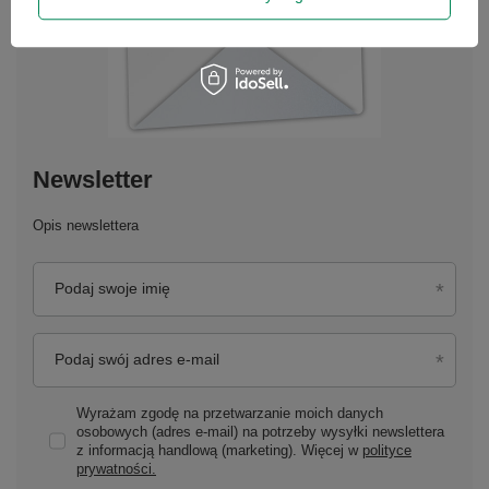
Newsletter
Opis newslettera
Podaj swoje imię
Podaj swój adres e-mail
Wyrażam zgodę na przetwarzanie moich danych
osobowych (adres e-mail) na potrzeby wysyłki newslettera
z informacją handlową (marketing). Więcej w
polityce
prywatności.