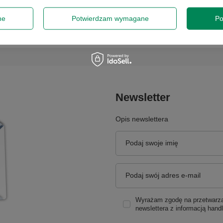
mnych niespodzianek po zakupie. Pamiętaj, że ekran to jeden z najdroż
 odpowiedni. Dobre sprawdzenie matrycy pomoże Ci cieszyć się laptop
ne
Potwierdzam wymagane
Po
Newsletter
Opis newslettera
Podaj swoje imię
Podaj swój adres e-mail
Wyrażam zgodę na przetwarzan
newslettera z informacją hand