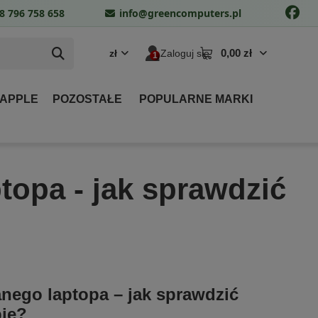
8 796 758 658
info@greencomputers.pl
0,00 zł
zł
Zaloguj się
 APPLE
POZOSTAŁE
POPULARNE MARKI
opa - jak sprawdzić
ego laptopa – jak sprawdzić
pie?