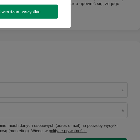
szych elementów w laptopie, więc warto upewnić się, że jego
em bez niepotrzebnych problemów!
twierdzam wszystkie
ie moich danych osobowych (adres e-mail) na potrzeby wysyłki
lową (marketing). Więcej w
polityce prywatności.