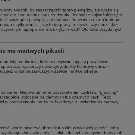
ietny sposób, by zaoszczędzić sporo pieniędzy, ale wiąże się
i chodzi o stan techniczny urządzenia. Jednym z najważniejszych
ócić szczególną uwagę, jest matryca. To właśnie ekran laptopa
nnego użytkowania – czy to do pracy, rozrywki, czy nauki. Jak
w używanym laptopie nie ma ukrytych wad? Oto kilka przydatnych
ie ma martwych pikseli
punkty na ekranie, które nie wyświetlają się prawidłowo –
o sprawdzić, wystarczy otworzyć jednolity kolorowy obraz –
 będziesz w stanie zauważyć wszelkie martwe piksele.
nomierne. Nierównomierne podświetlenie, czyli tzw. "ghosting"
 szczególnie widoczne na ciemnych lub czarnych tłach. Tego
ci w podświetleniu, może to świadczyć o uszkodzeniu matrycy
dzić, warto otworzyć obrazek lub film w wysokiej jakości, który
 występują zniekształcenia – takie jak zbyt intensywne barwy lub