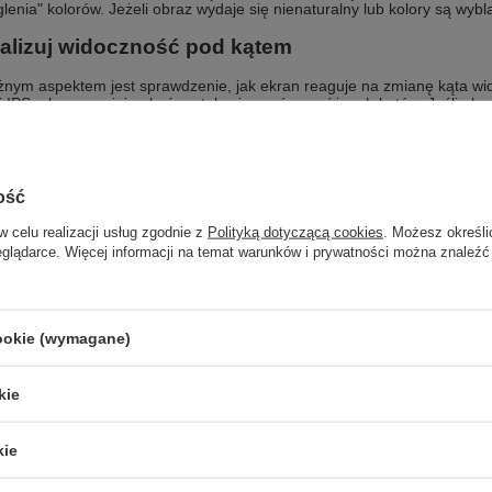
glenia" kolorów. Jeżeli obraz wydaje się nienaturalny lub kolory są wy
alizuj widoczność pod kątem
nym aspektem jest sprawdzenie, jak ekran reaguje na zmianę kąta wi
IPS, obraz powinien być czytelny i wyraźny z różnych kątów. Jeśli ekran
m odchyleniu od osi, może to wskazywać na problem z matrycą. To szcze
, np. w podróży.
 na rysy i uszkodzenia
ość
e, na matrycy mogą występować także rysy, pęknięcia lub inne uszkod
w celu realizacji usług zgodnie z
Polityką dotyczącą cookies
. Możesz określi
ekran pod kątem. Warto zwrócić uwagę na wszelkie rysy lub wgniecenia
. Takie uszkodzenia mogą wpływać na komfort pracy i korzystanie z lap
eglądarce. Więcej informacji na temat warunków i prywatności można znaleźć
 matrycę pod dużym obciążeniem
, warto sprawdzić ekran także pod dużym obciążeniem. Uruchom jakąś g
cookie (wymagane)
sobów graficznych. Zwróć uwagę, czy ekran działa płynnie i nie pojawia
 lub zauważysz opóźnienia w wyświetlaniu obrazu, może to świadczyć 
kie
umowanie
kie
ie matrycy przy zakupie
używanego laptopa
to kluczowy krok w proce
ksele, równomierne podświetlenie, jakość kolorów, widoczność pod ką