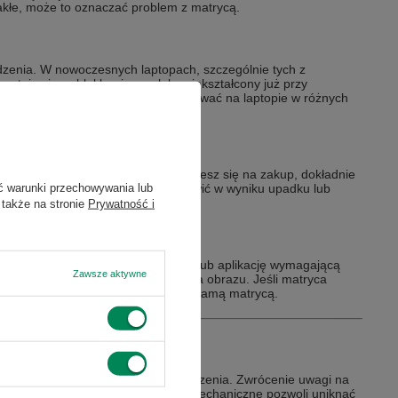
blakłe, może to oznaczać problem z matrycą.
dzenia. W nowoczesnych laptopach, szczególnie tych z
 staje się wyblakły, ciemny lub zniekształcony już przy
gólnie ważne, jeśli planujesz pracować na laptopie w różnych
zenia mechaniczne. Zanim zdecydujesz się na zakup, dokładnie
ć warunki przechowywania lub
 – nawet małe, które mogą się pojawić w wyniku upadku lub
topa.
 także na stronie
Prywatność i
rę, film w wysokiej rozdzielczości lub aplikację wymagającą
Zawsze aktywne
ją się żadne artefakty czy migotania obrazu. Jeśli matryca
o problemach z kartą graficzną lub samą matrycą.
sie oceny stanu technicznego urządzenia. Zwrócenie uwagi na
tem oraz potencjalne uszkodzenia mechaniczne pozwoli uniknąć