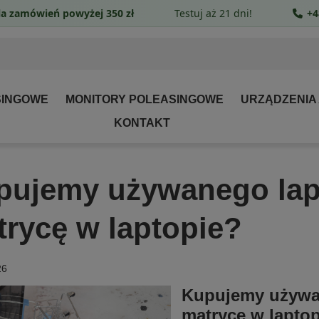
a zamówień powyżej 350 zł
Testuj aż 21 dni!
+4
SINGOWE
MONITORY POLEASINGOWE
URZĄDZENIA
KONTAKT
pujemy używanego lapt
trycę w laptopie?
26
Kupujemy używan
matrycę w lapto