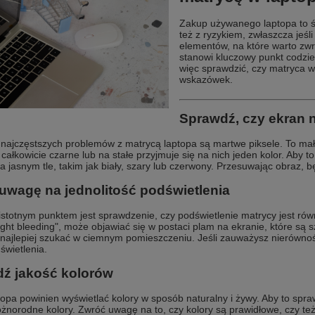
Zakup używanego laptopa to św
też z ryzykiem, zwłaszcza jeśl
elementów, na które warto zwr
stanowi kluczowy punkt codzie
więc sprawdzić, czy matryca 
wskazówek.
Sprawdź, czy ekran n
najczęstszych problemów z matrycą laptopa są martwe piksele. To małe 
ałkowicie czarne lub na stałe przyjmuje się na nich jeden kolor. Aby t
na jasnym tle, takim jak biały, szary lub czerwony. Przesuwając obraz,
uwagę na jednolitość podświetlenia
istotnym punktem jest sprawdzenie, czy podświetlenie matrycy jest rów
light bleeding", może objawiać się w postaci plam na ekranie, które są
najlepiej szukać w ciemnym pomieszczeniu. Jeśli zauważysz nierównoś
dświetlenia.
ź jakość kolorów
opa powinien wyświetlać kolory w sposób naturalny i żywy. Aby to spraw
óżnorodne kolory. Zwróć uwagę na to, czy kolory są prawidłowe, czy też