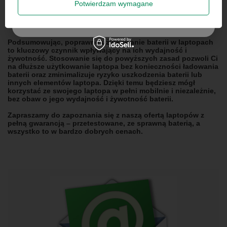
Potwierdzam wymagane
baterii. Dlatego warto wyłączyć te aplikacje i funkcje, których nie
potrzebujesz, aby zminimalizować zużycie energii.
Szanujemy Twoją prywatność – żadnego spamu.
Podsumowując, poprawne użytkowanie baterii w laptopach
to kluczowy czynnik wpływający na ich wydajność i
żywotność. Stosowanie się do powyższych zasad pozwoli Ci
na dłuższe użytkowanie laptopa bez konieczności ładowania
baterii oraz zminimalizuje ryzyko uszkodzenia baterii lub
innych elementów laptopa. Dzięki temu będziesz mógł
korzystać ze swojego laptopa w pełni mobilnie i niezależnie,
bez obaw o jego wydajność i żywotność baterii.
Zapraszamy do zapoznania się z naszą ofertą laptopów z
pełną gwarancją – przetestowane, ze sprawną baterią, a
wszystko to w bardzo dobrych cenach.