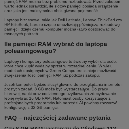
pamięć RAM można bez problemu rozbudować. Przed zakupem
warto jednak sprawdzić, ile slotów pamięci posiada urządzenie
oraz jaka jest maksymalna obsługiwana pojemność.
Laptopy biznesowe, takie jak Dell Latitude, Lenovo ThinkPad czy
HP EliteBook, bardzo często umożliwiają późniejszą rozbudowę
pamięci, dzięki czemu komputer można łatwo dostosować do
rosnących potrzeb.
Ile pamięci RAM wybrać do laptopa
poleasingowego?
Laptopy i komputery poleasingowe to świetny wybór dla osób,
które chcą kupić wydajny sprzęt w rozsądnej cenie. W wielu
modelach dostępnych w Green Computers istnieje możliwość
zwiększenia ilości pamięci RAM już podczas zakupu.
Jeżeli komputer będzie służył głównie do przeglądania internetu i
prostych zadań, 8 GB może być wystarczające. Do pracy
biurowej, nauki oraz codziennego użytkowania zdecydowanie
lepiej wybrać 16 GB RAM. Natomiast osoby korzystające z
profesjonalnych programów lub narzędzi AI powinny rozważyć
konfigurację z 32 GB pamięci.
FAQ – najczęściej zadawane pytania
Czy 8 GB RAM wystarczy do Windows 11?