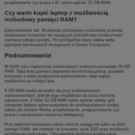
projektowanie czy praca z AI, warto wybrać 32 GB RAM.
Czy warto kupić laptop z możliwością
rozbudowy pamięci RAM?
Zdecydowanie tak. Możliwość późniejszej rozbudowy pozwala
dostosować komputer do rosnących potrzeb bez konieczności
wymiany całego sprzętu. To szczególnie duża zaleta wielu
laptopów biznesowych dostępnych w Green Computers.
Podsumowanie
W 2026 roku najbardziej uniwersalnym wyborem pozostaje 16 GB
RAM. Taka ilość pamięci zapewnia komfortową pracę, pozwala
korzystać z wielu programów jednocześnie i daje zapas
wydajności na kolejne lata.
8 GB RAM nadal sprawdzi się przy podstawowych
zastosowaniach, jednak jego możliwości są coraz bardziej
ograniczone. Z kolei 32 GB RAM warto wybrać wtedy, gdy
komputer będzie wykorzystywany do profesjonalnych zadań,
takich jak montaż filmów, projektowanie, programowanie czy
praca z narzędziami sztucznej inteligencji.
Przy wyborze komputera warto zwrócić uwagę nie tylko na ilość
pamięci RAM, ale również na procesor, dysk SSD oraz możliwość
późniejszej rozbudowy. Odpowiednio dobrana konfiguracja