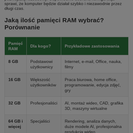
sprawi, że komputer będzie działał szybko i niezawodnie przez
długi czas.
Jaką ilość pamięci RAM wybrać?
Porównanie
Pamięć
Dla kogo?
Przykładowe zastosowania
RAM
8 GB
Podstawowi
Internet, e-mail, Office, nauka,
użytkownicy
filmy
16 GB
Większość
Praca biurowa, home office,
użytkowników
programowanie, edycja zdjęć,
gry
32 GB
Profesjonaliści
AI, montaż wideo, CAD, grafika
3D, maszyny wirtualne
64 GB i
Specjaliści
Rendering, analiza danych,
więcej
duże modele AI, profesjonalna
produkcja wideo