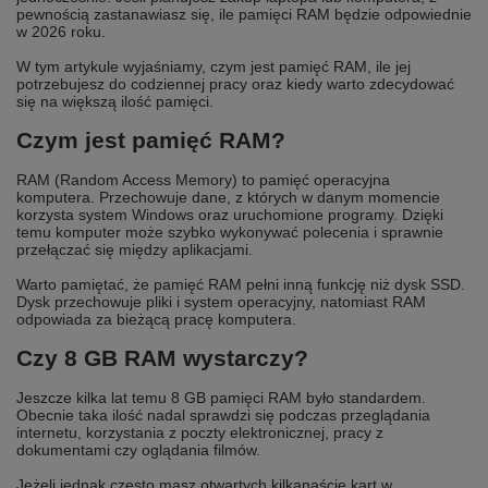
pewnością zastanawiasz się, ile pamięci RAM będzie odpowiednie
w 2026 roku.
W tym artykule wyjaśniamy, czym jest pamięć RAM, ile jej
potrzebujesz do codziennej pracy oraz kiedy warto zdecydować
się na większą ilość pamięci.
Czym jest pamięć RAM?
RAM (Random Access Memory) to pamięć operacyjna
komputera. Przechowuje dane, z których w danym momencie
korzysta system Windows oraz uruchomione programy. Dzięki
temu komputer może szybko wykonywać polecenia i sprawnie
przełączać się między aplikacjami.
Warto pamiętać, że pamięć RAM pełni inną funkcję niż dysk SSD.
Dysk przechowuje pliki i system operacyjny, natomiast RAM
odpowiada za bieżącą pracę komputera.
Czy 8 GB RAM wystarczy?
Jeszcze kilka lat temu 8 GB pamięci RAM było standardem.
Obecnie taka ilość nadal sprawdzi się podczas przeglądania
internetu, korzystania z poczty elektronicznej, pracy z
dokumentami czy oglądania filmów.
Jeżeli jednak często masz otwartych kilkanaście kart w