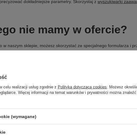
precyzować dokładniejsze parametry. Skorzystaj z
wyszukiwarki zaaw
ego nie mamy w ofercie?
ć go w naszym sklepie, możesz skorzystać ze specjalnego formularza i 
ość
w celu realizacji usług zgodnie z
Polityką dotyczącą cookies
. Możesz określi
eglądarce. Więcej informacji na temat warunków i prywatności można znaleźć
Newsletter
Opis newslettera
cookie (wymagane)
Podaj swoje imię
kie