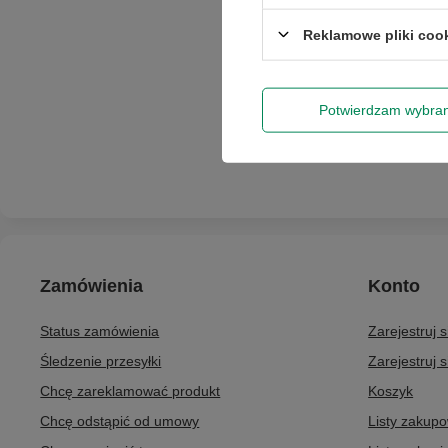
Reklamowe pliki coo
Potwierdzam wybra
Zamówienia
Konto
Status zamówienia
Zarejestruj 
Śledzenie przesyłki
Zarejestruj s
Chcę zareklamować produkt
Koszyk
Chcę odstąpić od umowy
Listy zakup