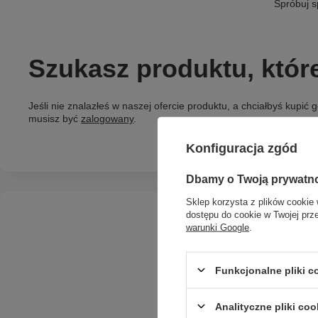
Spróbuj s
Szukasz produktu, któr
Jeśli nie znalazłeś w naszej ofercie produktu, a chciałbyś kupi
musisz być
zalogowany
.
Konfiguracja zgód
Dbamy o Twoją prywatn
Sklep korzysta z plików cookie 
dostępu do cookie w Twojej prz
warunki Google
.
Funkcjonalne pliki 
Analityczne pliki coo