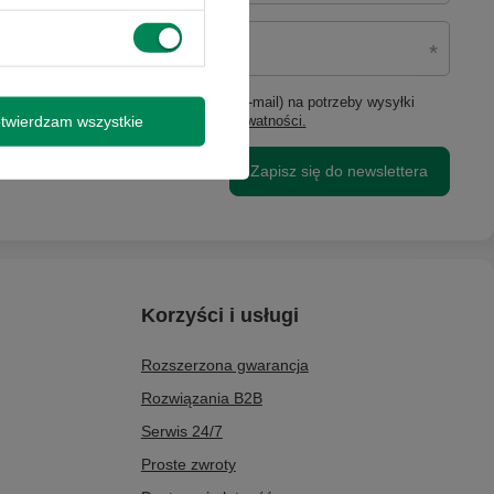
ie moich danych osobowych (adres e-mail) na potrzeby wysyłki
twierdzam wszystkie
lową (marketing). Więcej w
polityce prywatności.
Zapisz się do newslettera
Korzyści i usługi
Rozszerzona gwarancja
Rozwiązania B2B
Serwis 24/7
Proste zwroty