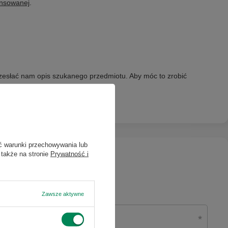
ansowanej
.
przesłać nam opis szukanego przedmiotu. Aby móc to zrobić
ć warunki przechowywania lub
 także na stronie
Prywatność i
Zawsze aktywne