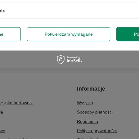
kie
Podaj swój adres e-mail
Wyrażam zgodę na przetwarzan
ne
Potwierdzam wymagane
Po
newslettera z informacją hand
Informacje
się jako hurtownik
Wysyłka
ię
Sposoby płatności
Regulamin
owe
Polityka prywatności